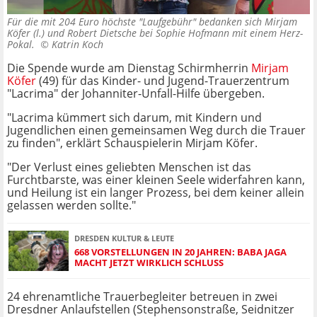
Für die mit 204 Euro höchste "Laufgebühr" bedanken sich Mirjam
Köfer (l.) und Robert Dietsche bei Sophie Hofmann mit einem Herz-
Pokal. ©
Katrin Koch
Die Spende wurde am Dienstag Schirmherrin
Mirjam
Köfer
(49) für das Kinder- und Jugend-Trauerzentrum
"Lacrima" der Johanniter-Unfall-Hilfe übergeben.
"Lacrima kümmert sich darum, mit Kindern und
Jugendlichen einen gemeinsamen Weg durch die Trauer
zu finden", erklärt Schauspielerin Mirjam Köfer.
"Der Verlust eines geliebten Menschen ist das
Furchtbarste, was einer kleinen Seele widerfahren kann,
und Heilung ist ein langer Prozess, bei dem keiner allein
gelassen werden sollte."
DRESDEN KULTUR & LEUTE
668 VORSTELLUNGEN IN 20 JAHREN: BABA JAGA
MACHT JETZT WIRKLICH SCHLUSS
24 ehrenamtliche Trauerbegleiter betreuen in zwei
Dresdner Anlaufstellen (Stephensonstraße, Seidnitzer