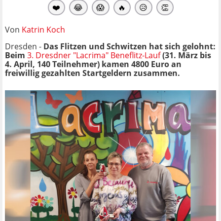
❤️
😂
😱
🔥
😥
👏
Von
Katrin Koch
Dresden -
Das Flitzen und Schwitzen hat sich gelohnt:
Beim
3. Dresdner "Lacrima" Beneflitz-Lauf
(31. März bis
4. April, 140 Teilnehmer) kamen 4800 Euro an
freiwillig gezahlten Startgeldern zusammen.