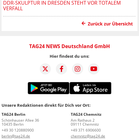
DDR-SKULPTUR IN DRESDEN STEHT VOR TOTALEM
VERFALL
Zurück zur Übersicht
TAG24 NEWS Deutschland GmbH
Hier findest du uns:
Unsere Redaktionen direkt für Dich vor Ort:
TAG24 Berlin
TAG24 Chemnitz
Schönhauser Allee 36
Am Rathaus 2
10435 Berlin
09111 Chemnitz
+49 30 120880900
+49 371 6906600
berlin@tag24.de
chemnitz@tag24.de