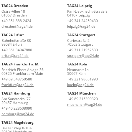
TAG24 Dresden
TAG24 Leipzig
Ostra-Allee 18
Karl-Liebknecht-Straße 8
01067 Dresden
04107 Leipzig
+49 351 888-2424
+49 341 24250430
dresden@tag24.de
leipzig@tag24.de
TAG24 Erfurt
TAG24 Stuttgart
Bahnhofstraße 38
Curiestraße 2
99084 Erfurt
70563 Stuttgart
+49 361 34947880
+49 711 21952530
erfurt@tag24.de
stuttgart@tag24.de
TAG24 Frankfurt a. M.
TAG24 Köln
Friedrich-Ebert-Anlage 36
Neumarkt 1a
60325 Frankfurt am Main
50667 Köln
+49 69 348750580
+49 221 98651990
frankfurt@tag24.de
koeln@tag24.de
TAG24 Hamburg
TAG24 München
Am Sandtorkai 77
+49 89 215390320
20457 Hamburg
muenchen@tag24.de
+49 40 228608090
hamburg@tag24.de
TAG24 Magdeburg
Breiter Weg 8-10A
39104 Magdeburg