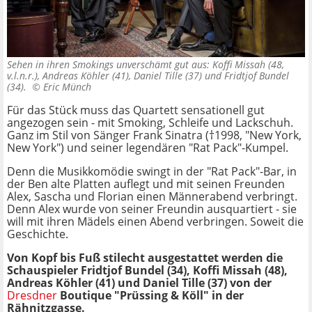
Sehen in ihren Smokings unverschämt gut aus: Koffi Missah (48,
v.l.n.r.), Andreas Köhler (41), Daniel Tille (37) und Fridtjof Bundel
(34). ©
Eric Münch
Für das Stück muss das Quartett sensationell gut
angezogen sein - mit Smoking, Schleife und Lackschuh.
Ganz im Stil von Sänger Frank Sinatra (†1998, "New York,
New York") und seiner legendären "Rat Pack"-Kumpel.
Denn die Musikkomödie swingt in der "Rat Pack"-Bar, in
der Ben alte Platten auflegt und mit seinen Freunden
Alex, Sascha und Florian einen Männerabend verbringt.
Denn Alex wurde von seiner Freundin ausquartiert - sie
will mit ihren Mädels einen Abend verbringen. Soweit die
Geschichte.
Von Kopf bis Fuß stilecht ausgestattet werden die
Schauspieler Fridtjof Bundel (34), Koffi Missah (48),
Andreas Köhler (41) und Daniel Tille (37) von der
Dresdner
Boutique "Prüssing & Köll" in der
Rähnitzgasse.