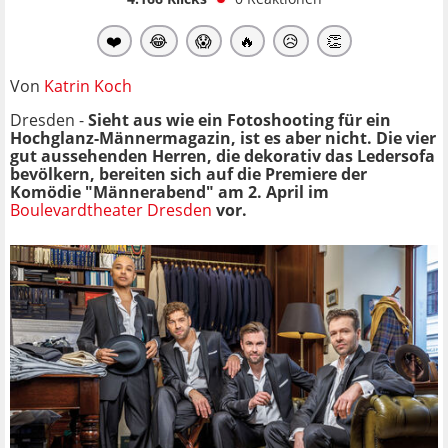
❤️
😂
😱
🔥
😥
👏
Von
Katrin Koch
Dresden -
Sieht aus wie ein Fotoshooting für ein
Hochglanz-Männermagazin, ist es aber nicht. Die vier
gut aussehenden Herren, die dekorativ das Ledersofa
bevölkern, bereiten sich auf die Premiere der
Komödie "Männerabend" am 2. April im
Boulevardtheater Dresden
vor.