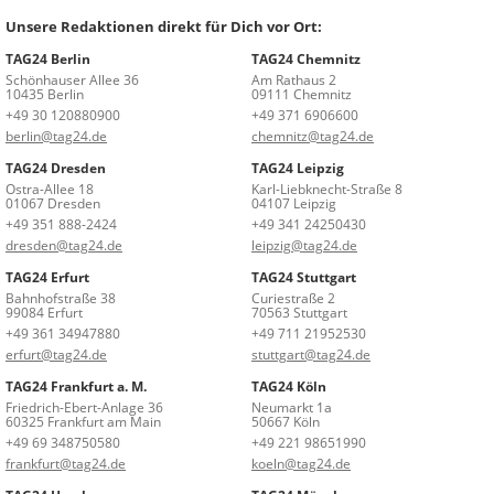
Unsere Redaktionen direkt für Dich vor Ort:
TAG24 Berlin
TAG24 Chemnitz
Schönhauser Allee 36
Am Rathaus 2
10435 Berlin
09111 Chemnitz
+49 30 120880900
+49 371 6906600
berlin@tag24.de
chemnitz@tag24.de
TAG24 Dresden
TAG24 Leipzig
Ostra-Allee 18
Karl-Liebknecht-Straße 8
01067 Dresden
04107 Leipzig
+49 351 888-2424
+49 341 24250430
dresden@tag24.de
leipzig@tag24.de
TAG24 Erfurt
TAG24 Stuttgart
Bahnhofstraße 38
Curiestraße 2
99084 Erfurt
70563 Stuttgart
+49 361 34947880
+49 711 21952530
erfurt@tag24.de
stuttgart@tag24.de
TAG24 Frankfurt a. M.
TAG24 Köln
Friedrich-Ebert-Anlage 36
Neumarkt 1a
60325 Frankfurt am Main
50667 Köln
+49 69 348750580
+49 221 98651990
frankfurt@tag24.de
koeln@tag24.de