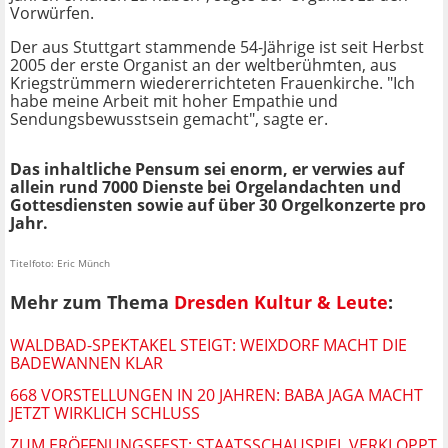
Vorwürfen.
Der aus Stuttgart stammende 54-Jährige ist seit Herbst
2005 der erste Organist an der weltberühmten, aus
Kriegstrümmern wiedererrichteten Frauenkirche. "Ich
habe meine Arbeit mit hoher Empathie und
Sendungsbewusstsein gemacht", sagte er.
Das inhaltliche Pensum sei enorm, er verwies auf
allein rund 7000 Dienste bei Orgelandachten und
Gottesdiensten sowie auf über 30 Orgelkonzerte pro
Jahr.
Titelfoto: Eric Münch
Mehr zum Thema
Dresden Kultur & Leute
:
WALDBAD-SPEKTAKEL STEIGT: WEIXDORF MACHT DIE
BADEWANNEN KLAR
668 VORSTELLUNGEN IN 20 JAHREN: BABA JAGA MACHT
JETZT WIRKLICH SCHLUSS
ZUM ERÖFFNUNGSFEST: STAATSSCHAUSPIEL VERKLOPPT