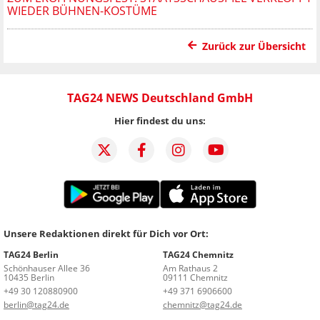
WIEDER BÜHNEN-KOSTÜME
Zurück zur Übersicht
TAG24 NEWS Deutschland GmbH
Hier findest du uns:
Unsere Redaktionen direkt für Dich vor Ort:
TAG24 Berlin
TAG24 Chemnitz
Schönhauser Allee 36
Am Rathaus 2
10435 Berlin
09111 Chemnitz
+49 30 120880900
+49 371 6906600
berlin@tag24.de
chemnitz@tag24.de