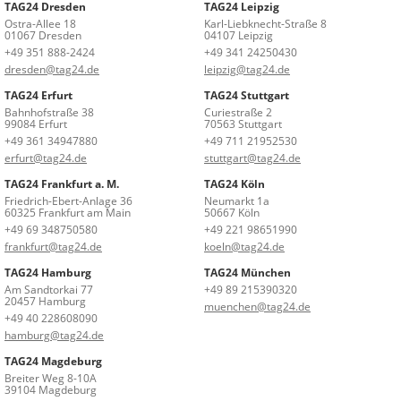
TAG24 Dresden
TAG24 Leipzig
Ostra-Allee 18
Karl-Liebknecht-Straße 8
01067 Dresden
04107 Leipzig
+49 351 888-2424
+49 341 24250430
dresden@tag24.de
leipzig@tag24.de
TAG24 Erfurt
TAG24 Stuttgart
Bahnhofstraße 38
Curiestraße 2
99084 Erfurt
70563 Stuttgart
+49 361 34947880
+49 711 21952530
erfurt@tag24.de
stuttgart@tag24.de
TAG24 Frankfurt a. M.
TAG24 Köln
Friedrich-Ebert-Anlage 36
Neumarkt 1a
60325 Frankfurt am Main
50667 Köln
+49 69 348750580
+49 221 98651990
frankfurt@tag24.de
koeln@tag24.de
TAG24 Hamburg
TAG24 München
Am Sandtorkai 77
+49 89 215390320
20457 Hamburg
muenchen@tag24.de
+49 40 228608090
hamburg@tag24.de
TAG24 Magdeburg
Breiter Weg 8-10A
39104 Magdeburg