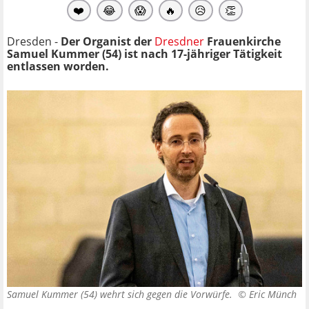
❤️
😂
😱
🔥
😥
👏
Dresden -
Der Organist der
Dresdner
Frauenkirche
Samuel Kummer
(54) ist nach 17-jähriger Tätigkeit
entlassen worden.
Samuel Kummer (54) wehrt sich gegen die Vorwürfe. ©
Eric Münch