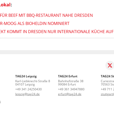
Lokal
:
FÜR BEEF MIT BBQ-RESTAURANT NAHE DRESDEN
ER-MOOG ALS BIOHELDIN NOMINIERT
JEKT KOMMT IN DRESDEN NUR INTERNATIONALE KÜCHE AUF
TAG24 Leipzig
TAG24 Erfurt
TAG24 St
Karl-Liebknecht-Straße 8
Bahnhofstraße 38
Curiestr
04107 Leipzig
99084 Erfurt
70563 Stu
+49 341 24250430
+49 361 34947880
+49 711 
leipzig@tag24.de
erfurt@tag24.de
stuttgar
g