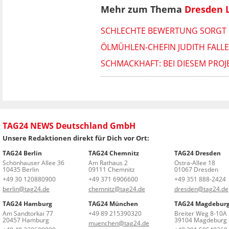
Mehr zum Thema
Dresden 
SCHLECHTE BEWERTUNG SORGT 
ÖLMÜHLEN-CHEFIN JUDITH FALL
SCHMACKHAFT: BEI DIESEM PRO
TAG24 NEWS Deutschland GmbH
Unsere Redaktionen direkt für Dich vor Ort:
TAG24 Berlin
TAG24 Chemnitz
TAG24 Dresden
Schönhauser Allee 36
Am Rathaus 2
Ostra-Allee 18
10435 Berlin
09111 Chemnitz
01067 Dresden
+49 30 120880900
+49 371 6906600
+49 351 888-2424
berlin@tag24.de
chemnitz@tag24.de
dresden@tag24.de
TAG24 Hamburg
TAG24 München
TAG24 Magdebur
Am Sandtorkai 77
+49 89 215390320
Breiter Weg 8-10A
20457 Hamburg
39104 Magdeburg
muenchen@tag24.de