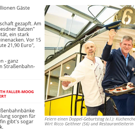
illionen Gäste
nschaft gezapft. Am
resdner Batzen"
tät, ein stark
inenacken. Vor 15
ute 21,90 Euro",
n - ganz
 im Straßenbahn-
ITH FALLER-MOOG
ERT
traßenbahnbänke
lung sorgen für
Feiern einen Doppel-Geburtstag (v.l.): Küchench
fin gibt's sogar
Wirt Ricco Geithner (56) und Restaurantleiter
k.