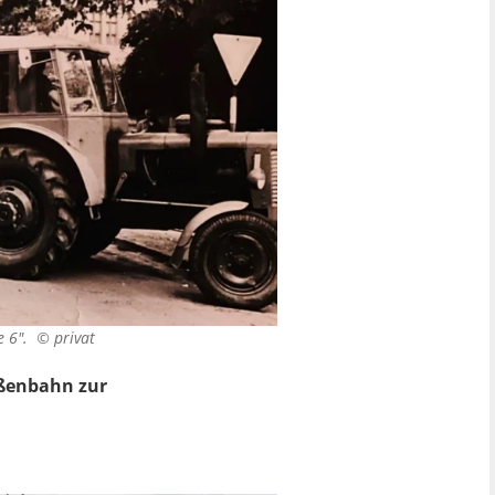
ie 6". ©
privat
aßenbahn zur