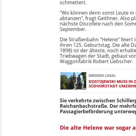
schmettert.
"Wo können denn sonst Leute in
abtanzen", fragt Geithner. Also p
nächste Discofete nach den Som
September.
Die Straßenbahn "Helene" feiert 
ihren 125. Geburtstag. Die alte 
1898) ist der älteste, noch erhalt
Triebwagen der Stadt, gebaut vo
Waggonfabrik Robert Liebscher.
DRESDEN LOKAL
DOSTOJEWSKI MUSS IN D
SÜDVORSTADT UMZIEH
Sie verkehrte zwischen Schiller
Reichenbachstraße. Der mehrfa
Passagierbeförderung unterwe
Die alte Helene war sogar a