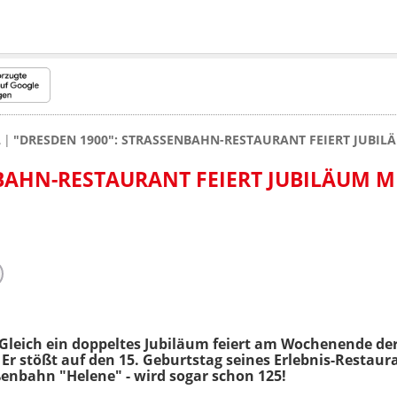
L
"DRESDEN 1900": STRASSENBAHN-RESTAURANT FEIERT JUBIL
AHN-RESTAURANT FEIERT JUBILÄUM MIT
 Gleich ein doppeltes Jubiläum feiert am Wochenende de
 Er stößt auf den 15. Geburtstag seines Erlebnis-Restaur
ßenbahn "Helene" - wird sogar schon 125!