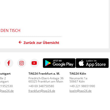
 DEN TISCH
Zurück zur Übersicht
uttgart
TAG24 Frankfurt a. M.
TAG24 Köln
aße 2
Friedrich-Ebert-Anlage 36
Neumarkt 1a
ttgart
60325 Frankfurt am Main
50667 Köln
21952530
+49 69 348750580
+49 221 98651990
t@tag24.de
frankfurt@tag24.de
koeln@tag24.de