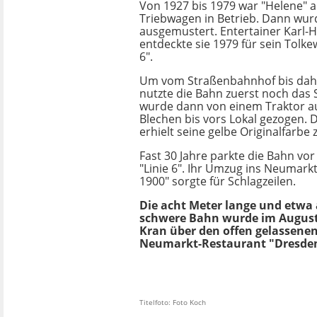
Von 1927 bis 1979 war "Helene" a
Triebwagen in Betrieb. Dann wur
ausgemustert. Entertainer Karl-
entdeckte sie 1979 für sein Tolkew
6".
Um vom Straßenbahnhof bis dah
nutzte die Bahn zuerst noch das 
wurde dann von einem Traktor a
Blechen bis vors Lokal gezogen.
erhielt seine gelbe Originalfarbe 
Fast 30 Jahre parkte die Bahn vo
"Linie 6". Ihr Umzug ins Neumark
1900" sorgte für Schlagzeilen.
Die acht Meter lange und etwa
schwere Bahn wurde im August
Kran über den offen gelassenen
Neumarkt-Restaurant "Dresden
Titelfoto: Foto Koch