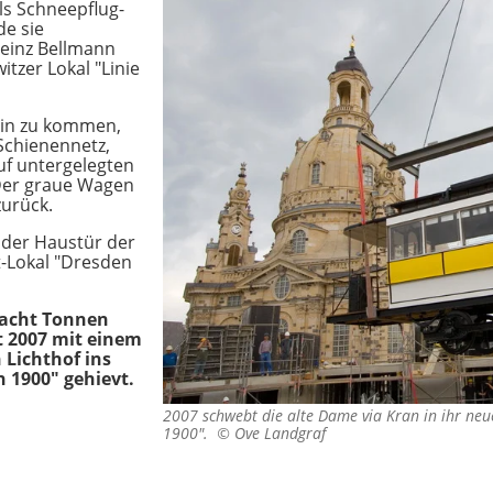
ls Schneepflug-
de sie
Heinz Bellmann
itzer Lokal "Linie
in zu kommen,
Schienennetz,
uf untergelegten
 Der graue Wagen
zurück.
r der Haustür der
t-Lokal "Dresden
 acht Tonnen
 2007 mit einem
 Lichthof ins
 1900" gehievt.
2007 schwebt die alte Dame via Kran in ihr neu
1900". ©
Ove Landgraf