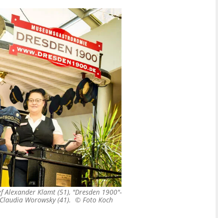
ef Alexander Klamt (51), "Dresden 1900"-
in Claudia Worowsky (41). ©
Foto Koch