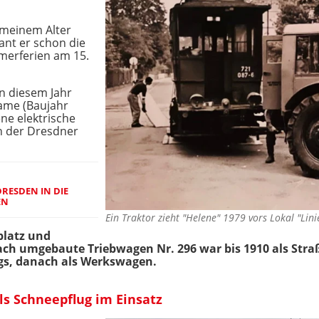
 meinem Alter
lant er schon die
merferien am 15.
in diesem Jahr
Dame (Baujahr
ene elektrische
n der Dresdner
RESDEN IN DIE
EN
Ein Traktor zieht "Helene" 1979 vors Lokal "Lin
platz und
ch umgebaute Triebwagen Nr. 296 war bis 1910 als Str
gs, danach als Werkswagen.
ls Schneepflug im Einsatz