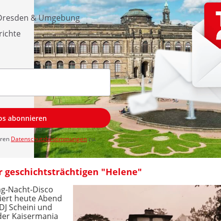
s Dresden & Umgebung
richte
los abonnieren
eren
Datenschutzbestimmungen
zu.
r geschichtsträchtigen "Helene"
tag-Nacht-Disco
feiert heute Abend
 DJ Scheini und
 der Kaisermania