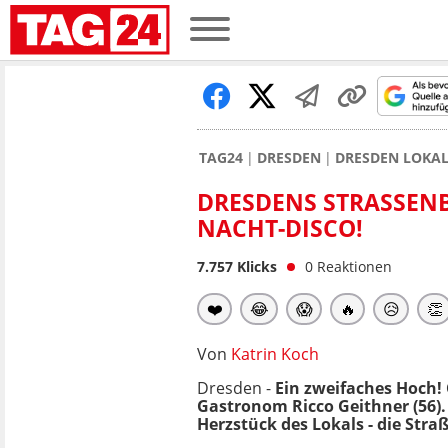
TAG24
DRESDEN
DRESDEN LOKA
DRESDENS STRASSENB
ACHT-DISCO!
7.757
Klicks
0
Reaktionen
❤️
😂
😱
🔥
😥
👏
Von
Katrin Koch
Dresden -
Ein zweifaches Hoch!
Gastronom Ricco Geithner (56).
Herzstück des Lokals - die Stra