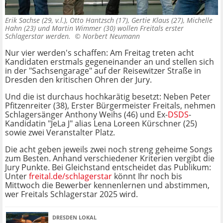
Erik Sachse (29, v.l.), Otto Hantzsch (17), Gertie Klaus (27), Michelle
Hahn (23) und Martin Wimmer (30) wollen Freitals erster
Schlagerstar werden. ©
Norbert Neumann
Nur vier werden's schaffen: Am Freitag treten acht
Kandidaten erstmals gegeneinander an und stellen sich
in der "Sachsengarage" auf der Reisewitzer Straße in
Dresden den kritischen Ohren der Jury.
Und die ist durchaus hochkarätig besetzt: Neben Peter
Pfitzenreiter (38), Erster Bürgermeister Freitals, nehmen
Schlagersänger Anthony Weihs (46) und Ex-
DSDS
-
Kandidatin "JeLa J" alias Lena Loreen Kürschner (25)
sowie zwei Veranstalter Platz.
Die acht geben jeweils zwei noch streng geheime Songs
zum Besten. Anhand verschiedener Kriterien vergibt die
Jury Punkte. Bei Gleichstand entscheidet das Publikum:
Unter
freital.de/schlagerstar
könnt Ihr noch bis
Mittwoch die Bewerber kennenlernen und abstimmen,
wer Freitals Schlagerstar 2025 wird.
DRESDEN LOKAL