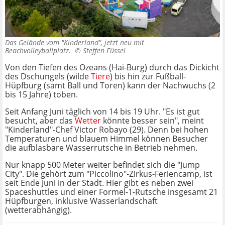
Das Gelände vom "Kinderland", jetzt neu mit
Beachvolleyballplatz. ©
Steffen Füssel
Von den Tiefen des Ozeans (Hai-Burg) durch das Dickicht
des Dschungels (wilde
Tiere
) bis hin zur Fußball-
Hüpfburg (samt Ball und Toren) kann der Nachwuchs (2
bis 15 Jahre) toben.
Seit Anfang Juni täglich von 14 bis 19 Uhr. "Es ist gut
besucht, aber das
Wetter
könnte besser sein", meint
"Kinderland"-Chef Victor Robayo (29). Denn bei hohen
Temperaturen und blauem Himmel können Besucher
die aufblasbare Wasserrutsche in Betrieb nehmen.
Nur knapp 500 Meter weiter befindet sich die "Jump
City". Die gehört zum "Piccolino"-Zirkus-Feriencamp, ist
seit Ende Juni in der Stadt. Hier gibt es neben zwei
Spaceshuttles und einer Formel-1-Rutsche insgesamt 21
Hüpfburgen, inklusive Wasserlandschaft
(wetterabhängig).