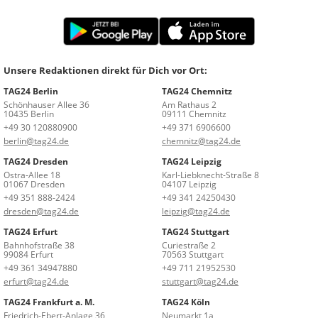
Unsere Redaktionen direkt für Dich vor Ort:
TAG24 Berlin
TAG24 Chemnitz
Schönhauser Allee 36
Am Rathaus 2
10435 Berlin
09111 Chemnitz
+49 30 120880900
+49 371 6906600
berlin@tag24.de
chemnitz@tag24.de
TAG24 Dresden
TAG24 Leipzig
Ostra-Allee 18
Karl-Liebknecht-Straße 8
01067 Dresden
04107 Leipzig
+49 351 888-2424
+49 341 24250430
dresden@tag24.de
leipzig@tag24.de
TAG24 Erfurt
TAG24 Stuttgart
Bahnhofstraße 38
Curiestraße 2
99084 Erfurt
70563 Stuttgart
+49 361 34947880
+49 711 21952530
erfurt@tag24.de
stuttgart@tag24.de
TAG24 Frankfurt a. M.
TAG24 Köln
Friedrich-Ebert-Anlage 36
Neumarkt 1a