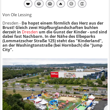
❤️
😂
😱
🔥
😥
👏
Von Ole Lessing
Dresden -
Da hopst einem förmlich das Herz aus der
Brust! Gleich zwei Hüpfburglandschaften buhlen
derzeit in
Dresden
um die Gunst der Kinder - und sind
dabei fast Nachbarn. In der Nähe des Elbeparks
(Lommatzscher Straße 125) steht das "Kinderland",
an der Washingtonstraße (bei Hornbach) die "Jump
City".