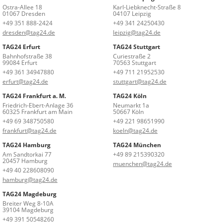
Ostra-Allee 18
Karl-Liebknecht-Straße 8
01067 Dresden
04107 Leipzig
+49 351 888-2424
+49 341 24250430
dresden@tag24.de
leipzig@tag24.de
TAG24 Erfurt
TAG24 Stuttgart
Bahnhofstraße 38
Curiestraße 2
99084 Erfurt
70563 Stuttgart
+49 361 34947880
+49 711 21952530
erfurt@tag24.de
stuttgart@tag24.de
TAG24 Frankfurt a. M.
TAG24 Köln
Friedrich-Ebert-Anlage 36
Neumarkt 1a
60325 Frankfurt am Main
50667 Köln
+49 69 348750580
+49 221 98651990
frankfurt@tag24.de
koeln@tag24.de
TAG24 Hamburg
TAG24 München
Am Sandtorkai 77
+49 89 215390320
20457 Hamburg
muenchen@tag24.de
+49 40 228608090
hamburg@tag24.de
TAG24 Magdeburg
Breiter Weg 8-10A
39104 Magdeburg
+49 391 50548260