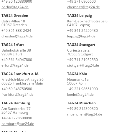
+49 30 120880900
+49 371 6906600
berlin@tag24.de
chemnitz@tag24.de
TAG24 Dresden
TAG24 Leipzig
Ostra-Allee 18
Karl-Liebknecht-Straße 8
01067 Dresden
04107 Leipzig
+49 351 888-2424
+49 341 24250430
dresden@tag24.de
leipzig@tag24.de
TAG24 Erfurt
TAG24 Stuttgart
Bahnhofstraße 38
Curiestraße 2
99084 Erfurt
70563 Stuttgart
+49 361 34947880
+49 711 21952530
erfurt@tag24.de
stuttgart@tag24.de
TAG24 Frankfurt a. M.
TAG24 Köln
Friedrich-Ebert-Anlage 36
Neumarkt 1a
60325 Frankfurt am Main
50667 Köln
+49 69 348750580
+49 221 98651990
frankfurt@tag24.de
koeln@tag24.de
TAG24 Hamburg
TAG24 München
Am Sandtorkai 77
+49 89 215390320
20457 Hamburg
muenchen@tag24.de
+49 40 228608090
hamburg@tag24.de