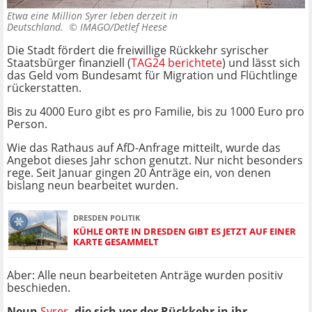
Etwa eine Million Syrer leben derzeit in
Deutschland. ©
IMAGO/Detlef Heese
Die Stadt fördert die freiwillige Rückkehr syrischer
Staatsbürger finanziell (
TAG24 berichtete
) und lässt sich
das Geld vom Bundesamt für Migration und Flüchtlinge
rückerstatten.
Bis zu 4000 Euro gibt es pro Familie, bis zu 1000 Euro pro
Person.
Wie das Rathaus auf AfD-Anfrage mitteilt, wurde das
Angebot dieses Jahr schon genutzt. Nur nicht besonders
rege. Seit Januar gingen 20 Anträge ein, von denen
bislang neun bearbeitet wurden.
DRESDEN POLITIK
KÜHLE ORTE IN DRESDEN GIBT ES JETZT AUF EINER
KARTE GESAMMELT
Aber: Alle neun bearbeiteten Anträge wurden positiv
beschieden.
Neun
Syrer
, die sich vor der Rückkehr in ihr