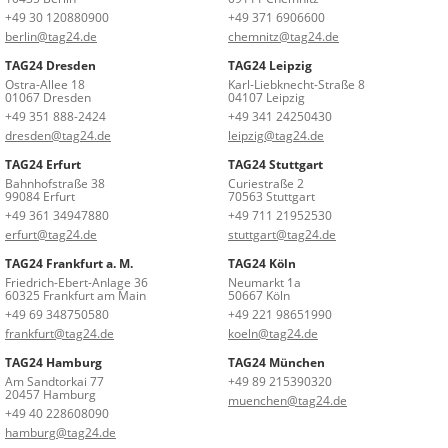
+49 30 120880900
+49 371 6906600
berlin@tag24.de
chemnitz@tag24.de
TAG24 Dresden
TAG24 Leipzig
Ostra-Allee 18
Karl-Liebknecht-Straße 8
01067 Dresden
04107 Leipzig
+49 351 888-2424
+49 341 24250430
dresden@tag24.de
leipzig@tag24.de
TAG24 Erfurt
TAG24 Stuttgart
Bahnhofstraße 38
Curiestraße 2
99084 Erfurt
70563 Stuttgart
+49 361 34947880
+49 711 21952530
erfurt@tag24.de
stuttgart@tag24.de
TAG24 Frankfurt a. M.
TAG24 Köln
Friedrich-Ebert-Anlage 36
Neumarkt 1a
60325 Frankfurt am Main
50667 Köln
+49 69 348750580
+49 221 98651990
frankfurt@tag24.de
koeln@tag24.de
TAG24 Hamburg
TAG24 München
Am Sandtorkai 77
+49 89 215390320
20457 Hamburg
muenchen@tag24.de
+49 40 228608090
hamburg@tag24.de