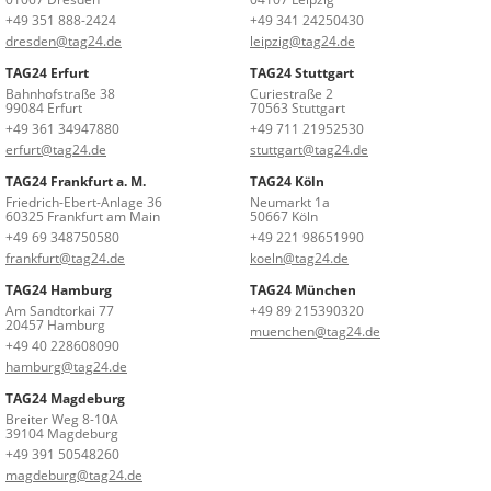
+49 351 888-2424
+49 341 24250430
dresden@tag24.de
leipzig@tag24.de
TAG24 Erfurt
TAG24 Stuttgart
Bahnhofstraße 38
Curiestraße 2
99084 Erfurt
70563 Stuttgart
+49 361 34947880
+49 711 21952530
erfurt@tag24.de
stuttgart@tag24.de
TAG24 Frankfurt a. M.
TAG24 Köln
Friedrich-Ebert-Anlage 36
Neumarkt 1a
60325 Frankfurt am Main
50667 Köln
+49 69 348750580
+49 221 98651990
frankfurt@tag24.de
koeln@tag24.de
TAG24 Hamburg
TAG24 München
Am Sandtorkai 77
+49 89 215390320
20457 Hamburg
muenchen@tag24.de
+49 40 228608090
hamburg@tag24.de
TAG24 Magdeburg
Breiter Weg 8-10A
39104 Magdeburg
+49 391 50548260
magdeburg@tag24.de