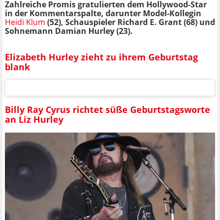
Zahlreiche Promis gratulierten dem Hollywood-Star
in der Kommentarspalte, darunter Model-Kollegin
Heidi Klum
(52), Schauspieler Richard E. Grant (68) und
Sohnemann Damian Hurley (23).
Elizabeth Hurley zieht zu ihrem Geburtstag
blank
Billy Ray Cyrus richtet süße Geburtstagsworte
an Liz Hurley