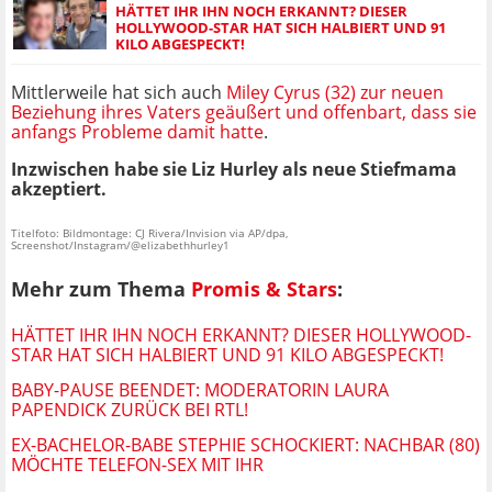
HÄTTET IHR IHN NOCH ERKANNT? DIESER
HOLLYWOOD-STAR HAT SICH HALBIERT UND 91
KILO ABGESPECKT!
Mittlerweile hat sich auch
Miley Cyrus (32) zur neuen
Beziehung ihres Vaters geäußert und offenbart, dass sie
anfangs Probleme damit hatte
.
Inzwischen habe sie Liz Hurley als neue Stiefmama
akzeptiert.
Titelfoto: Bildmontage: CJ Rivera/Invision via AP/dpa,
Screenshot/Instagram/@elizabethhurley1
Mehr zum Thema
Promis & Stars
:
HÄTTET IHR IHN NOCH ERKANNT? DIESER HOLLYWOOD-
STAR HAT SICH HALBIERT UND 91 KILO ABGESPECKT!
BABY-PAUSE BEENDET: MODERATORIN LAURA
PAPENDICK ZURÜCK BEI RTL!
EX-BACHELOR-BABE STEPHIE SCHOCKIERT: NACHBAR (80)
MÖCHTE TELEFON-SEX MIT IHR