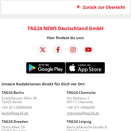
Zurück zur Übersicht
TAG24 NEWS Deutschland GmbH
Hier findest du uns:
Unsere Redaktionen direkt für Dich vor Ort:
TAG24 Berlin
TAG24 Chemnitz
Schönhauser Allee 36
Am Rathaus 2
10435 Berlin
09111 Chemnitz
+49 30 120880900
+49 371 6906600
berlin@tag24.de
chemnitz@tag24.de
TAG24 Dresden
TAG24 Leipzig
Ostra-Allee 18
Karl-Liebknecht-Straße 8
01067 Dresden
04107 Leipzig