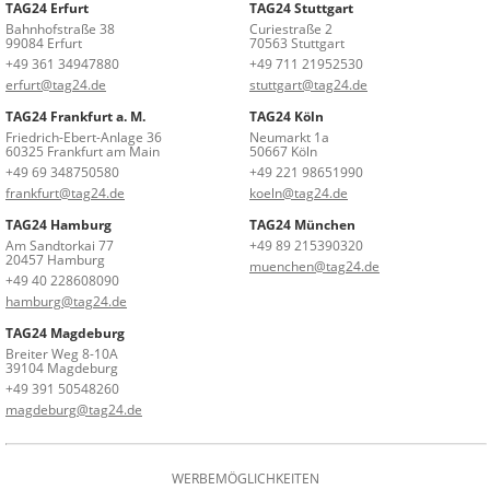
TAG24 Erfurt
TAG24 Stuttgart
Bahnhofstraße 38
Curiestraße 2
99084 Erfurt
70563 Stuttgart
+49 361 34947880
+49 711 21952530
erfurt@tag24.de
stuttgart@tag24.de
TAG24 Frankfurt a. M.
TAG24 Köln
Friedrich-Ebert-Anlage 36
Neumarkt 1a
60325 Frankfurt am Main
50667 Köln
+49 69 348750580
+49 221 98651990
frankfurt@tag24.de
koeln@tag24.de
TAG24 Hamburg
TAG24 München
Am Sandtorkai 77
+49 89 215390320
20457 Hamburg
muenchen@tag24.de
+49 40 228608090
hamburg@tag24.de
TAG24 Magdeburg
Breiter Weg 8-10A
39104 Magdeburg
+49 391 50548260
magdeburg@tag24.de
WERBEMÖGLICHKEITEN