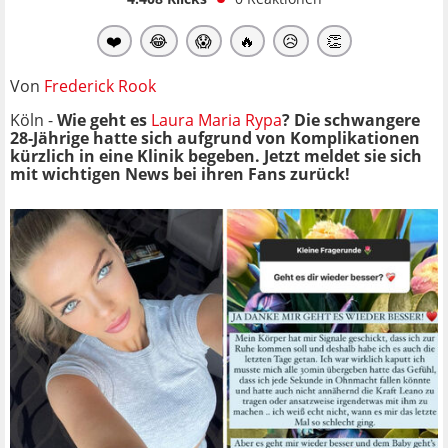
❤️
😂
😱
🔥
😥
👏
Von
Frederick Rook
Köln -
Wie geht es
Laura Maria Rypa
? Die schwangere
28-Jährige hatte sich aufgrund von Komplikationen
kürzlich in eine Klinik begeben. Jetzt meldet sie sich
mit wichtigen News bei ihren Fans zurück!