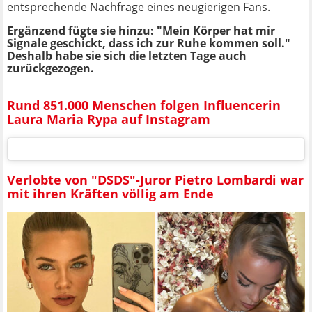
entsprechende Nachfrage eines neugierigen Fans.
Ergänzend fügte sie hinzu: "Mein Körper hat mir
Signale geschickt, dass ich zur Ruhe kommen soll."
Deshalb habe sie sich die letzten Tage auch
zurückgezogen.
Rund 851.000 Menschen folgen Influencerin
Laura Maria Rypa auf Instagram
Verlobte von "DSDS"-Juror Pietro Lombardi war
mit ihren Kräften völlig am Ende