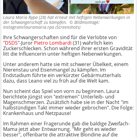
Laura Maria Rypa (28) hat erneut mit heftigen Nebenwirkungen in
der Schwangerschaft zu kämpfen. ©
Bildmontage:
Instagram/lauramaria.rpa (Screenshots)
Ihre Schwangerschaften sind für die Verlobte von
"
DSDS
"-Juror
Pietro Lombardi
(31) wahrlich kein
Zuckerschlecken. Schon während ihrer ersten Gravidität
litt die Influencerin unter heftigen Nebenwirkungen.
Unter anderem hatte sie mit schwerer Übelkeit, einem
Nierenstau und Eisenmangel zu kämpfen. Im
Endstadium führte ein verkürzter Gebärmutterhals
dazu, dass Leano viel zu früh auf die Welt kam.
Nun scheint das Spiel von vorn zu beginnen. Laura
berichtete jüngst von "extremen" Unterleib- und
Magenschmerzen. Zusätzlich habe sie in der Nacht "im
halbstündigen Takt immer wieder gebrochen". Die Folge:
Krankenhaus und Netzpause!
Im Rahmen einer Fragerunde gab die baldige Zweifach-
Mama jetzt aber Entwarnung. "Mir geht es wieder
besser", offenbarte die attraktive Blondine auf die