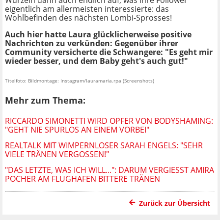
Wurzeln dann auch endlich auf, was ihre Follower
eigentlich am allermeisten interessierte: das
Wohlbefinden des nächsten Lombi-Sprosses!
Auch hier hatte Laura glücklicherweise positive
Nachrichten zu verkünden: Gegenüber ihrer
Community versicherte die Schwangere: "Es geht mir
wieder besser, und dem Baby geht's auch gut!"
Titelfoto: Bildmontage: Instagram/lauramaria.rpa (Screenshots)
Mehr zum Thema:
RICCARDO SIMONETTI WIRD OPFER VON BODYSHAMING:
"GEHT NIE SPURLOS AN EINEM VORBEI"
REALTALK MIT WIMPERNLOSER SARAH ENGELS: "SEHR
VIELE TRÄNEN VERGOSSEN!"
"DAS LETZTE, WAS ICH WILL...": DARUM VERGIESST AMIRA P
OCHER AM FLUGHAFEN BITTERE TRÄNEN
Zurück zur Übersicht