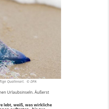
iftige Quallenart. ©
DPA
hen Urlaubsinseln. Äußerst
 lebt, weiß, was wirkliche