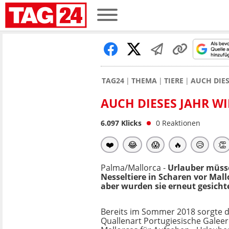
TAG24
THEMA
TIERE
AUCH DIE
AUCH DIESES JAHR W
6.097
Klicks
0
Reaktionen
❤️
😂
😱
🔥
😥
👏
Palma/Mallorca -
Urlauber müsse
Nesseltiere in Scharen vor Mal
aber wurden sie erneut gesicht
Bereits im Sommer 2018 sorgte di
Quallenart Portugiesische Galeer