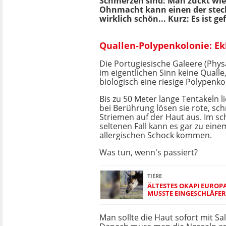
Schmerzen sind: Man zuckt wi
Ohnmacht kann einen der stech
wirklich schön... Kurz: Es ist ge
Quallen-Polypenkolonie: Ekl
Die Portugiesische Galeere (Physal
im eigentlichen Sinn keine Quall
biologisch eine riesige Polypenko
Bis zu 50 Meter lange Tentakeln l
bei Berührung lösen sie rote, s
Striemen auf der Haut aus. Im s
seltenen Fall kann es gar zu eine
allergischen Schock kommen.
Was tun, wenn's passiert?
TIERE
ÄLTESTES OKAPI EUROP
MUSSTE EINGESCHLÄFE
Man sollte die Haut sofort mit S