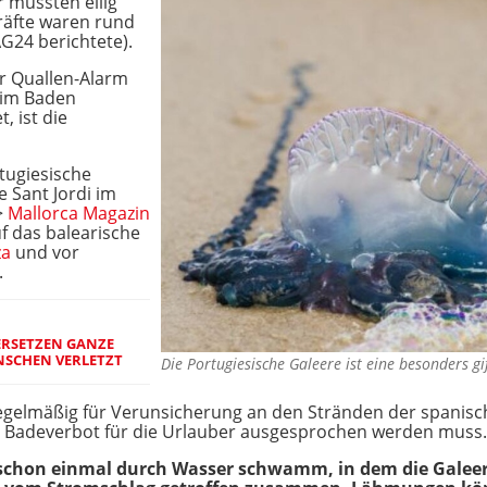
r mussten eilig
räfte waren rund
AG24 berichtete).
er Quallen-Alarm
eim Baden
, ist die
tugiesische
 Sant Jordi im
>
Mallorca Magazin
uf das balearische
za
und vor
.
RSETZEN GANZE
ENSCHEN VERLETZT
Die Portugiesische Galeere ist eine besonders g
regelmäßig für Verunsicherung an den Stränden der spanisc
Badeverbot für die Urlauber ausgesprochen werden muss.
 schon einmal durch Wasser schwamm, in dem die Galeere