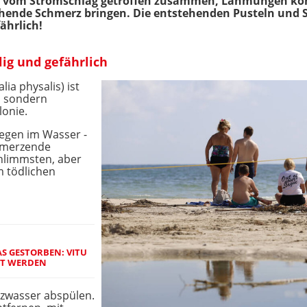
e vom Stromschlag getroffen zusammen, Lähmungen könn
ende Schmerz bringen. Die entstehenden Pusteln und S
fährlich!
ig und gefährlich
ia physalis) ist
e, sondern
lonie.
iegen im Wasser -
chmerzende
chlimmsten, aber
m tödlichen
AS GESTORBEN: VITU
RT WERDEN
alzwasser abspülen.