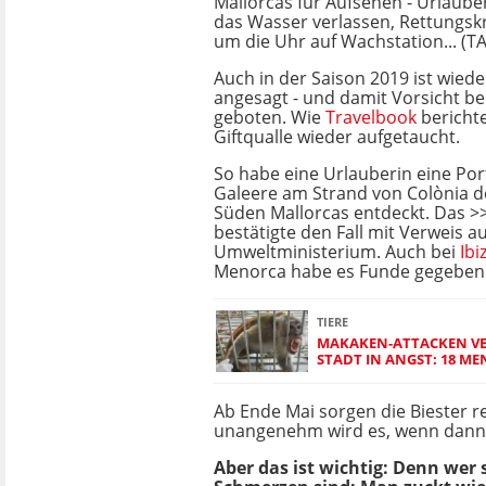
Mallorcas für Aufsehen - Urlaube
das Wasser verlassen, Rettungsk
um die Uhr auf Wachstation... (T
Auch in der Saison 2019 ist wied
angesagt - und damit Vorsicht b
geboten. Wie
Travelbook
berichtet
Giftqualle wieder aufgetaucht.
So habe eine Urlauberin eine Por
Galeere am Strand von Colònia de
Süden Mallorcas entdeckt. Das >
bestätigte den Fall mit Verweis a
Umweltministerium. Auch bei
Ibi
Menorca habe es Funde gegeben
TIERE
MAKAKEN-ATTACKEN VE
STADT IN ANGST: 18 M
Ab Ende Mai sorgen die Biester 
unangenehm wird es, wenn dann 
Aber das ist wichtig: Denn wer