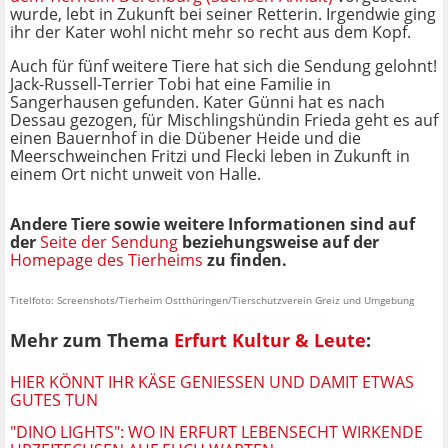
wurde, lebt in Zukunft bei seiner Retterin. Irgendwie ging
ihr der Kater wohl nicht mehr so recht aus dem Kopf.
Auch für fünf weitere Tiere hat sich die Sendung gelohnt!
Jack-Russell-Terrier Tobi hat eine Familie in
Sangerhausen gefunden. Kater Günni hat es nach
Dessau gezogen, für Mischlingshündin Frieda geht es auf
einen Bauernhof in die Dübener Heide und die
Meerschweinchen Fritzi und Flecki leben in Zukunft in
einem Ort nicht unweit von Halle.
Andere Tiere sowie weitere Informationen sind auf
der
Seite der Sendung
beziehungsweise auf der
Homepage des Tierheims
zu finden.
Titelfoto: Screenshots/Tierheim Ostthüringen/Tierschutzverein Greiz und Umgebung
Mehr zum Thema
Erfurt Kultur & Leute
:
HIER KÖNNT IHR KÄSE GENIESSEN UND DAMIT ETWAS G
UTES TUN
"DINO LIGHTS": WO IN ERFURT LEBENSECHT WIRKENDE