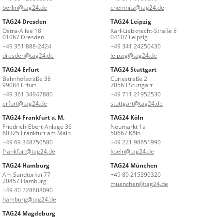
berlin@tag24.de
chemnitz@tag24.de
TAG24 Dresden
TAG24 Leipzig
Ostra-Allee 18
Karl-Liebknecht-Straße 8
01067 Dresden
04107 Leipzig
+49 351 888-2424
+49 341 24250430
dresden@tag24.de
leipzig@tag24.de
TAG24 Erfurt
TAG24 Stuttgart
Bahnhofstraße 38
Curiestraße 2
99084 Erfurt
70563 Stuttgart
+49 361 34947880
+49 711 21952530
erfurt@tag24.de
stuttgart@tag24.de
TAG24 Frankfurt a. M.
TAG24 Köln
Friedrich-Ebert-Anlage 36
Neumarkt 1a
60325 Frankfurt am Main
50667 Köln
+49 69 348750580
+49 221 98651990
frankfurt@tag24.de
koeln@tag24.de
TAG24 Hamburg
TAG24 München
Am Sandtorkai 77
+49 89 215390320
20457 Hamburg
muenchen@tag24.de
+49 40 228608090
hamburg@tag24.de
TAG24 Magdeburg