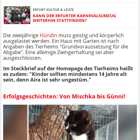
ERFURT KULTUR & LEUTE
KANN DER ERFURTER KARNEVALSUMZUG
WEITERHIN STATTFINDEN?
Die zweijährige
Hündin
muss geistig und körperlich
ausgelastet werden. Ein Haus mit Garten ist nach
Angaben des Tierheims "Grundvoraussetzung für die
Abgabe". Eine alleinige Zwingerhaltung sei aber
ausgeschlossen.
Im Steckbrief auf der Homepage des Tierheims heißt
es zudem: "Kinder sollten mindestens 14 Jahre alt
sein, denn Aira ist sehr ungestüm."
Erfolgsgeschichten: Von Mischka bis Günni!