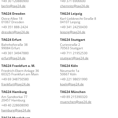
+49 30 120880900
+49 371 6906600
berlin@tag24.de
chemnitz@tag24.de
TAG24 Dresden
TAG24 Leipzig
Ostra-Allee 18
Karl-Liebknecht-Straße 8
01067 Dresden
04107 Leipzig
+49 351 888-2424
+49 341 24250430
dresden@tag24.de
leipzig@tag24.de
TAG24 Erfurt
TAG24 Stuttgart
Bahnhofstraße 38
Curiestraße 2
99084 Erfurt
70563 Stuttgart
+49 361 34947880
+49 711 21952530
erfurt@tag24.de
stuttgart@tag24.de
TAG24 Frankfurt a. M.
TAG24 Köln
Friedrich-Ebert-Anlage 36
Neumarkt 1a
60325 Frankfurt am Main
50667 Köln
+49 69 348750580
+49 221 98651990
frankfurt@tag24.de
koeln@tag24.de
TAG24 Hamburg
TAG24 München
Am Sandtorkai 77
+49 89 215390320
20457 Hamburg
muenchen@tag24.de
+49 40 228608090
hamburg@tag24.de
TAG24 Magdeburg