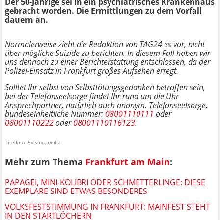
Der 50-Jährige sei in ein psychiatrisches Krankenhaus
gebracht worden. Die Ermittlungen zu dem Vorfall
dauern an.
Normalerweise zieht die Redaktion von TAG24 es vor, nicht
über mögliche Suizide zu berichten. In diesem Fall haben wir
uns dennoch zu einer Berichterstattung entschlossen, da der
Polizei-Einsatz in Frankfurt großes Aufsehen erregt.
Solltet Ihr selbst von Selbsttötungsgedanken betroffen sein,
bei der Telefonseelsorge findet Ihr rund um die Uhr
Ansprechpartner, natürlich auch anonym. Telefonseelsorge,
bundeseinheitliche Nummer:
08001110111
oder
08001110222
oder
08001110116123
.
Titelfoto: 5vision.media
Mehr zum Thema
Frankfurt am Main
:
PAPAGEI, MINI-KOLIBRI ODER SCHMETTERLINGE: DIESE
EXEMPLARE SIND ETWAS BESONDERES
VOLKSFESTSTIMMUNG IN FRANKFURT: MAINFEST STEHT
IN DEN STARTLÖCHERN