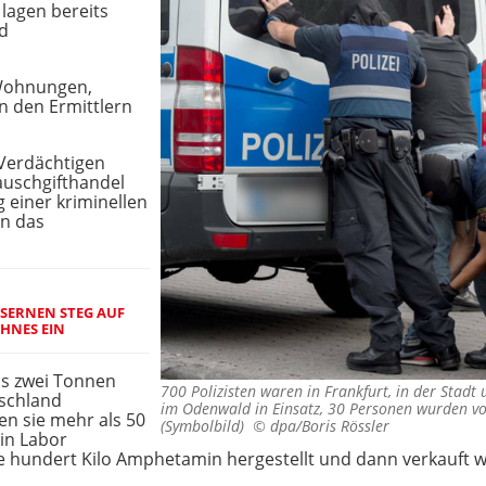
 lagen bereits
nd
 Wohnungen,
 den Ermittlern
 Verdächtigen
uschgifthandel
 einer kriminellen
en das
EISERNEN STEG AUF
OHNES EIN
ls zwei Tonnen
700 Polizisten waren in Frankfurt, in der Stadt
schland
im Odenwald in Einsatz, 30 Personen wurden v
n sie mehr als 50
(Symbolbild) ©
dpa/Boris Rössler
in Labor
 hundert Kilo Amphetamin hergestellt und dann verkauft wo