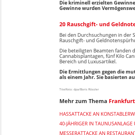
Die kriminell erzielten Gewinn
Gewinne wurden Vermögenswerte 
20 Rauschgift- und Geldno
Bei den Durchsuchungen in der S
Rauschgift- und Geldnotenspürhun
Die beteiligten Beamten fanden 
Cannabisplantagen, fünf Kilo Ca
Bereich und Luxusartikel.
Die Ermittlungen gegen die mu
als einem Jahr. Sie basierten
Titelfoto: dpa/Boris Rössler
Mehr zum Thema
Frankfur
HASSATTACKE AN KONSTABLERW
40-JÄHRIGER IN TAUNUSANLAGE
MESSERATTACKE AN RESTAURANT