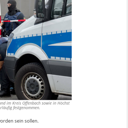
 und im Kreis Offenbach sowie in Höchst
orläufig festgenommen.
rden sein sollen.