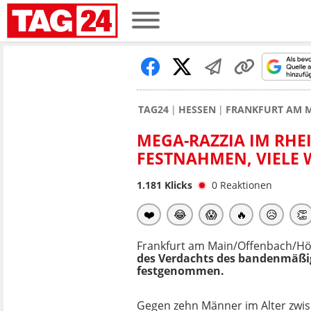
TAG24
HESSEN
FRANKFURT AM 
MEGA-RAZZIA IM RHEI
FESTNAHMEN, VIELE
1.181
Klicks
0
Reaktionen
❤️
😂
😱
🔥
😥
👏
Frankfurt am Main/Offenbach/Hö
des Verdachts des bandenmäßi
festgenommen.
Gegen zehn Männer im Alter zwi