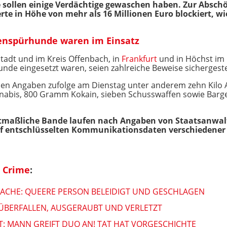
e sollen einige Verdächtige gewaschen haben. Zur Absch
in Höhe von mehr als 16 Millionen Euro blockiert, wie 
tenspürhunde waren im Einsatz
tadt und im Kreis Offenbach, in
Frankfurt
und in Höchst im
de eingesetzt waren, seien zahlreiche Beweise sichergeste
den Angaben zufolge am Dienstag unter anderem zehn Kilo
nnabis, 800 Gramm Kokain, sieben Schusswaffen sowie Barge
tmaßliche Bande laufen nach Angaben von Staatsanwalts
 auf entschlüsselten Kommunikationsdaten verschiedene
t Crime
:
ACHE: QUEERE PERSON BELEIDIGT UND GESCHLAGEN
 ÜBERFALLEN, AUSGERAUBT UND VERLETZT
: MANN GREIFT DUO AN! TAT HAT VORGESCHICHTE