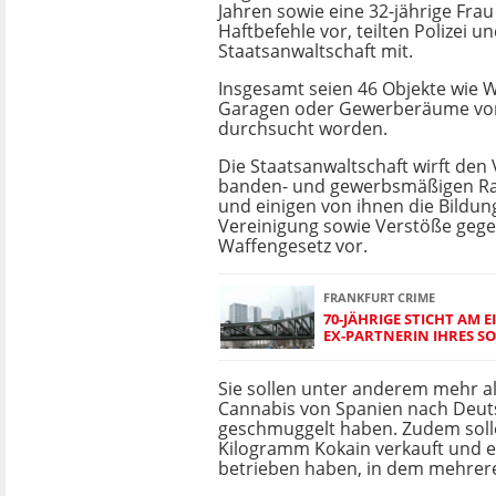
Jahren sowie eine 32-jährige Frau
Haftbefehle vor, teilten Polizei u
Staatsanwaltschaft mit.
Insgesamt seien 46 Objekte wie
Garagen oder Gewerberäume von
durchsucht worden.
Die Staatsanwaltschaft wirft den
banden- und gewerbsmäßigen Ra
und einigen von ihnen die Bildung
Vereinigung sowie Verstöße geg
Waffengesetz vor.
FRANKFURT CRIME
70-JÄHRIGE STICHT AM 
EX-PARTNERIN IHRES S
Sie sollen unter anderem mehr a
Cannabis von Spanien nach Deut
geschmuggelt haben. Zudem solle
Kilogramm Kokain verkauft und e
betrieben haben, in dem mehrere