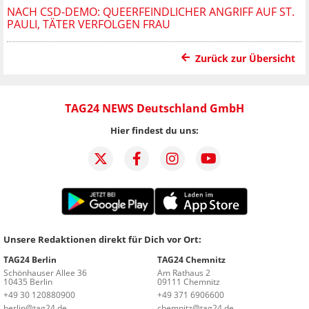
NACH CSD-DEMO: QUEERFEINDLICHER ANGRIFF AUF ST.
PAULI, TÄTER VERFOLGEN FRAU
Zurück zur Übersicht
TAG24 NEWS Deutschland GmbH
Hier findest du uns:
Unsere Redaktionen direkt für Dich vor Ort:
TAG24 Berlin
TAG24 Chemnitz
Schönhauser Allee 36
Am Rathaus 2
10435 Berlin
09111 Chemnitz
+49 30 120880900
+49 371 6906600
berlin@tag24.de
chemnitz@tag24.de