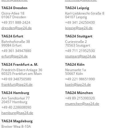
TAG24 Dresden
TAG24 Leipzig
Ostra-Allee 18
Karl-Liebknecht-Straße 8
01067 Dresden
04107 Leipzig
+49 351 888-2424
+49 341 24250430
dresden@tag24.de
leipzig@tag24.de
TAG24 Erfurt
TAG24 Stuttgart
Bahnhofstraße 38
Curiestraße 2
99084 Erfurt
70563 Stuttgart
+49 361 34947880
+49 711 21952530
erfurt@tag24.de
stuttgart@tag24.de
TAG24 Frankfurt a. M.
TAG24 Köln
Friedrich-Ebert-Anlage 36
Neumarkt 1a
60325 Frankfurt am Main
50667 Köln
+49 69 348750580
+49 221 98651990
frankfurt@tag24.de
koeln@tag24.de
TAG24 Hamburg
TAG24 München
Am Sandtorkai 77
+49 89 215390320
20457 Hamburg
muenchen@tag24.de
+49 40 228608090
hamburg@tag24.de
TAG24 Magdeburg
Breiter Weg 8-10A