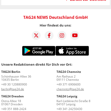
TAG24 NEWS Deutschland GmbH
Hier findest du uns:
Unsere Redaktionen direkt für Dich vor Ort:
TAG24 Berlin
TAG24 Chemnitz
Schönhauser Allee 36
Am Rathaus 2
10435 Berlin
09111 Chemnitz
+49 30 120880900
+49 371 6906600
berlin@tag24.de
chemnitz@tag24.de
TAG24 Dresden
TAG24 Leipzig
Ostra-Allee 18
Karl-Liebknecht-Straße 8
01067 Dresden
04107 Leipzig
+49 351 888-2424
+49 341 24250430