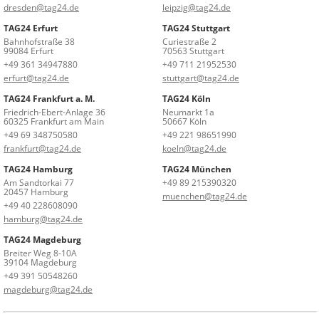
dresden@tag24.de
leipzig@tag24.de
TAG24 Erfurt
TAG24 Stuttgart
Bahnhofstraße 38
Curiestraße 2
99084 Erfurt
70563 Stuttgart
+49 361 34947880
+49 711 21952530
erfurt@tag24.de
stuttgart@tag24.de
TAG24 Frankfurt a. M.
TAG24 Köln
Friedrich-Ebert-Anlage 36
Neumarkt 1a
60325 Frankfurt am Main
50667 Köln
+49 69 348750580
+49 221 98651990
frankfurt@tag24.de
koeln@tag24.de
TAG24 Hamburg
TAG24 München
Am Sandtorkai 77
+49 89 215390320
20457 Hamburg
muenchen@tag24.de
+49 40 228608090
hamburg@tag24.de
TAG24 Magdeburg
Breiter Weg 8-10A
39104 Magdeburg
+49 391 50548260
magdeburg@tag24.de