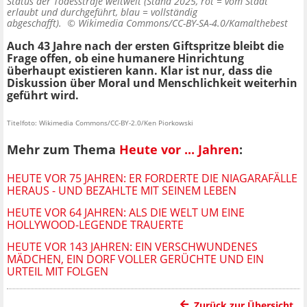
Status der Todesstrafe weltweit (Stand 2025, rot = vom Staat
erlaubt und durchgeführt, blau = vollständig
abgeschafft). ©
Wikimedia Commons/CC-BY-SA-4.0/Kamalthebest
Auch 43 Jahre nach der ersten Giftspritze bleibt die
Frage offen, ob eine humanere Hinrichtung
überhaupt existieren kann. Klar ist nur, dass die
Diskussion über Moral und Menschlichkeit weiterhin
geführt wird.
Titelfoto: Wikimedia Commons/CC-BY-2.0/Ken Piorkowski
Mehr zum Thema
Heute vor ... Jahren
:
HEUTE VOR 75 JAHREN: ER FORDERTE DIE NIAGARAFÄLLE
HERAUS - UND BEZAHLTE MIT SEINEM LEBEN
HEUTE VOR 64 JAHREN: ALS DIE WELT UM EINE
HOLLYWOOD-LEGENDE TRAUERTE
HEUTE VOR 143 JAHREN: EIN VERSCHWUNDENES
MÄDCHEN, EIN DORF VOLLER GERÜCHTE UND EIN
URTEIL MIT FOLGEN
Zurück zur Übersicht