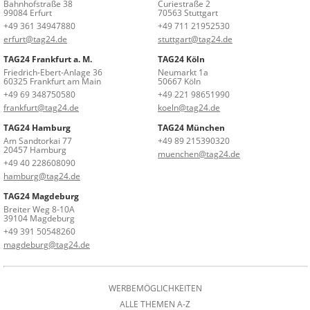
Bahnhofstraße 38
Curiestraße 2
99084 Erfurt
70563 Stuttgart
+49 361 34947880
+49 711 21952530
erfurt@tag24.de
stuttgart@tag24.de
TAG24 Frankfurt a. M.
TAG24 Köln
Friedrich-Ebert-Anlage 36
Neumarkt 1a
60325 Frankfurt am Main
50667 Köln
+49 69 348750580
+49 221 98651990
frankfurt@tag24.de
koeln@tag24.de
TAG24 Hamburg
TAG24 München
Am Sandtorkai 77
+49 89 215390320
20457 Hamburg
muenchen@tag24.de
+49 40 228608090
hamburg@tag24.de
TAG24 Magdeburg
Breiter Weg 8-10A
39104 Magdeburg
+49 391 50548260
magdeburg@tag24.de
WERBEMÖGLICHKEITEN
ALLE THEMEN A-Z