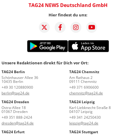
TAG24 NEWS Deutschland GmbH
Hier findest du uns:
Unsere Redaktionen direkt für Dich vor Ort:
TAG24 Berlin
TAG24 Chemnitz
Schönhauser Allee 36
Am Rathaus 2
10435 Berlin
09111 Chemnitz
+49 30 120880900
+49 371 6906600
berlin@tag24.de
chemnitz@tag24.de
TAG24 Dresden
TAG24 Leipzig
Ostra-Allee 18
Karl-Liebknecht-Straße 8
01067 Dresden
04107 Leipzig
+49 351 888-2424
+49 341 24250430
dresden@tag24.de
leipzig@tag24.de
TAG24 Erfurt
TAG24 Stuttgart