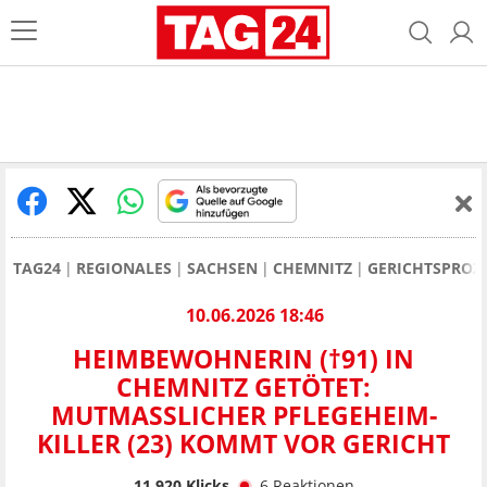
TAG24
REGIONALES
SACHSEN
CHEMNITZ
GERICHTSPROZ
10.06.2026 18:46
HEIMBEWOHNERIN (†91) IN
CHEMNITZ GETÖTET:
MUTMASSLICHER PFLEGEHEIM-K
ILLER (23) KOMMT VOR GERICHT
11.920
Klicks
6
Reaktionen