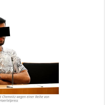
ht Chemnitz wegen einer Reihe von
Haertelpress