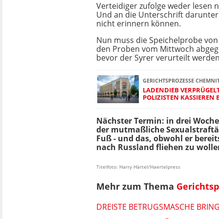
Verteidiger zufolge weder lesen 
Und an die Unterschrift darunter 
nicht erinnern können.
Nun muss die Speichelprobe von 
den Proben vom Mittwoch abgeg
bevor der Syrer verurteilt werde
GERICHTSPROZESSE CHEMNI
LADENDIEB VERPRÜGEL
POLIZISTEN KASSIERE
Nächster Termin: in drei Wochen
der mutmaßliche Sexualstraftä
Fuß - und das, obwohl er berei
nach Russland fliehen zu wolle
Titelfoto: Harry Härtel/Haertelpress
Mehr zum Thema
Gerichts
DREISTE BETRUGSMASCHE BRING