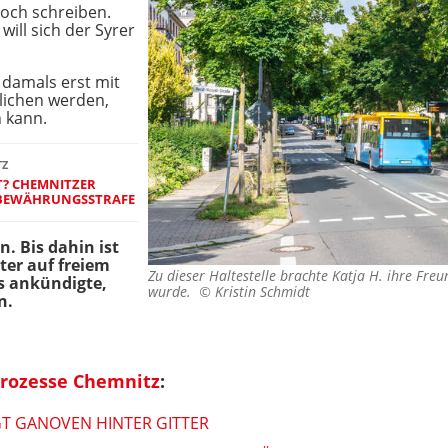
noch schreiben.
will sich der Syrer
damals erst mit
lichen werden,
n kann.
TZ
T? CHEMNITZER
N BEWÄHRUNGSSTRAFE
. Bis dahin ist
ter auf freiem
Zu dieser Haltestelle brachte Katja H. ihre Freun
ts ankündigte,
wurde. ©
Kristin Schmidt
n.
prozesse Chemnitz
:
T GANOVEN HINTER GITTER