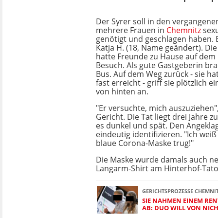
Der Syrer soll in den vergangene
mehrere Frauen in
Chemnitz
sexu
genötigt und geschlagen haben. E
Katja H. (18, Name geändert). Die
hatte Freunde zu Hause auf dem
Besuch. Als gute Gastgeberin bra
Bus. Auf dem Weg zurück - sie ha
fast erreicht - griff sie plötzlich
von hinten an.
"Er versuchte, mich auszuziehen"
Gericht. Die Tat liegt drei Jahre 
es dunkel und spät. Den Angeklag
eindeutig identifizieren. "Ich weiß
blaue Corona-Maske trug!"
Die Maske wurde damals auch n
Langarm-Shirt am Hinterhof-Tato
GERICHTSPROZESSE CHEMNI
SIE NAHMEN EINEM REN
AB: DUO WILL VON NIC