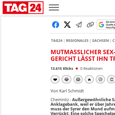
TAG24
REGIONALES
SACHSEN
C
MUTMASSLICHER SEX-T
ERICHT LÄSST IHN T
13.615
Klicks
0
Reaktionen
❤️
😂
😱
🔥
😥
👏
Von Karl Schmidt
Chemnitz -
Außergewöhnliche S
Anklagebank, weil er über Jahre
muss der Syrer den Mund aufma
Verrückt: Eine solche Speichelp