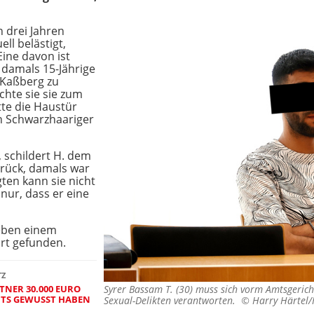
n drei Jahren
ell belästigt,
ine davon ist
 damals 15-Jährige
 Kaßberg zu
chte sie sie zum
tte die Haustür
 ein Schwarzhaariger
, schildert H. dem
zurück, damals war
ten kann sie nicht
 nur, dass er eine
eben einem
rt gefunden.
TZ
TNER 30.000 EURO
Syrer Bassam T. (30) muss sich vorm Amtsgeric
HTS GEWUSST HABEN
Sexual-Delikten verantworten. ©
Harry Härtel/