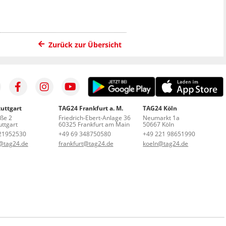
Zurück zur Übersicht
uttgart
TAG24 Frankfurt a. M.
TAG24 Köln
aße 2
Friedrich-Ebert-Anlage 36
Neumarkt 1a
ttgart
60325 Frankfurt am Main
50667 Köln
21952530
+49 69 348750580
+49 221 98651990
t@tag24.de
frankfurt@tag24.de
koeln@tag24.de