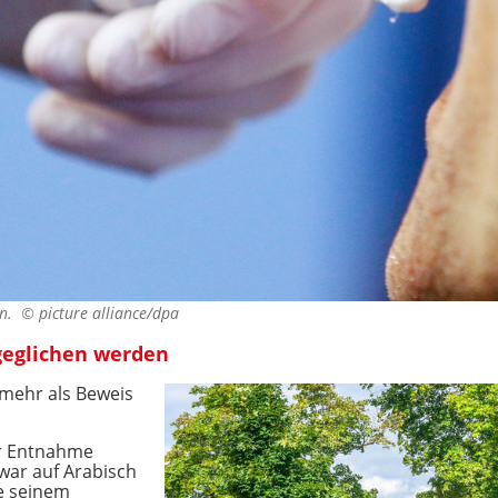
zen. ©
picture alliance/dpa
geglichen werden
 mehr als Beweis
ur Entnahme
zwar auf Arabisch
e seinem