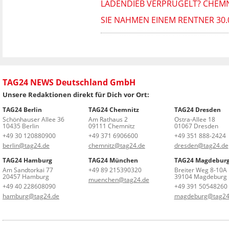
LADENDIEB VERPRÜGELT? CHEMN
SIE NAHMEN EINEM RENTNER 30.
TAG24 NEWS Deutschland GmbH
Unsere Redaktionen direkt für Dich vor Ort:
TAG24 Berlin
TAG24 Chemnitz
TAG24 Dresden
Schönhauser Allee 36
Am Rathaus 2
Ostra-Allee 18
10435 Berlin
09111 Chemnitz
01067 Dresden
+49 30 120880900
+49 371 6906600
+49 351 888-2424
berlin@tag24.de
chemnitz@tag24.de
dresden@tag24.de
TAG24 Hamburg
TAG24 München
TAG24 Magdebur
Am Sandtorkai 77
+49 89 215390320
Breiter Weg 8-10A
20457 Hamburg
39104 Magdeburg
muenchen@tag24.de
+49 40 228608090
+49 391 50548260
hamburg@tag24.de
magdeburg@tag24