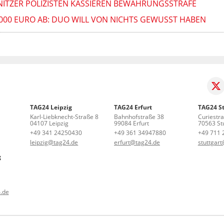
ITZER POLIZISTEN KASSIEREN BEWÄHRUNGSSTRAFE
000 EURO AB: DUO WILL VON NICHTS GEWUSST HABEN
TAG24 Leipzig
TAG24 Erfurt
TAG24 St
Karl-Liebknecht-Straße 8
Bahnhofstraße 38
Curiestr
04107 Leipzig
99084 Erfurt
70563 Stu
+49 341 24250430
+49 361 34947880
+49 711 
leipzig@tag24.de
erfurt@tag24.de
stuttgar
g
.de