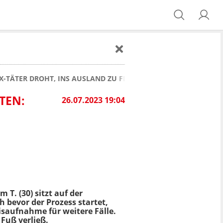
-TÄTER DROHT, INS AUSLAND ZU FLÜCHTEN: GERICHT LÄSST IH
N: G
26.07.2023 19:04
m T. (30) sitzt auf der
h bevor der Prozess startet,
saufnahme für weitere Fälle.
 Fuß verließ.