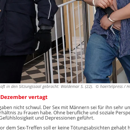
aft in den Sitzungssaal gebracht: Waldemar S. (22). ©
haertelpress / H
. Dezember vertagt
gaben nicht schwul. Der Sex mit Männern sei für ihn sehr 
rhältnis zu Frauen habe. Ohne berufliche und soziale Perspe
Gefühlslosigkeit und Depressionen geführt.
or dem Sex-Treffen soll er keine Tötungsabsichten gehab