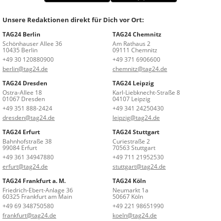
Unsere Redaktionen direkt für Dich vor Ort:
TAG24 Berlin
TAG24 Chemnitz
Schönhauser Allee 36
Am Rathaus 2
10435 Berlin
09111 Chemnitz
+49 30 120880900
+49 371 6906600
berlin@tag24.de
chemnitz@tag24.de
TAG24 Dresden
TAG24 Leipzig
Ostra-Allee 18
Karl-Liebknecht-Straße 8
01067 Dresden
04107 Leipzig
+49 351 888-2424
+49 341 24250430
dresden@tag24.de
leipzig@tag24.de
TAG24 Erfurt
TAG24 Stuttgart
Bahnhofstraße 38
Curiestraße 2
99084 Erfurt
70563 Stuttgart
+49 361 34947880
+49 711 21952530
erfurt@tag24.de
stuttgart@tag24.de
TAG24 Frankfurt a. M.
TAG24 Köln
Friedrich-Ebert-Anlage 36
Neumarkt 1a
60325 Frankfurt am Main
50667 Köln
+49 69 348750580
+49 221 98651990
frankfurt@tag24.de
koeln@tag24.de