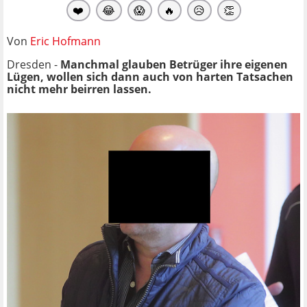
❤️
😂
😱
🔥
😥
👏
Von
Eric Hofmann
Dresden -
Manchmal glauben Betrüger ihre eigenen
Lügen, wollen sich dann auch von harten Tatsachen
nicht mehr beirren lassen.