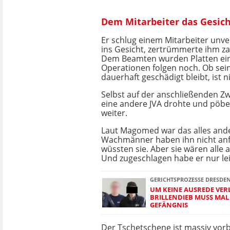
Dem Mitarbeiter das Gesic
Er schlug einem Mitarbeiter unver
ins Gesicht, zertrümmerte ihm z
Dem Beamten wurden Platten ein
Operationen folgen noch. Ob sei
dauerhaft geschädigt bleibt, ist 
Selbst auf der anschließenden Z
eine andere JVA drohte und pöbel
weiter.
Laut Magomed war das alles ande
Wachmänner haben ihn nicht anfa
wüssten sie. Aber sie wären alle 
Und zugeschlagen habe er nur leic
GERICHTSPROZESSE DRESDE
UM KEINE AUSREDE VER
BRILLENDIEB MUSS MAL
GEFÄNGNIS
Der Tschetschene ist massiv vorb