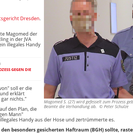
sgericht Dresden
.
lgte Magomed der
ling in der JVA
ein illegales Handy
N
ZESS GEGEN DIE
on" soll er die
und erklärt
 gar nichts."
Magomed S. (27) wird gefesselt zum Prozess geb
Beamte die Verhandlung ab. ©
Peter Schulze
auf den Plan, die
egen Mann"
n illegales Handy aus der Hose und zertrümmerte es.
n den besonders gesicherten Haftraum (BGH) sollte, ras