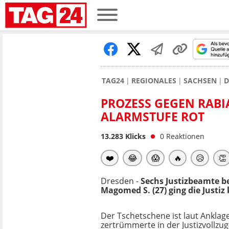
TAG24
REGIONALES
SACHSEN
D
PROZESS GEGEN RABIA
ALARMSTUFE ROT
13.283
Klicks
0
Reaktionen
❤️
😂
😱
🔥
😥
👏
Dresden -
Sechs Justizbeamte b
Magomed S. (27) ging die Justiz 
Der Tschetschene ist laut Anklage
zertrümmerte in der Justizvollzug