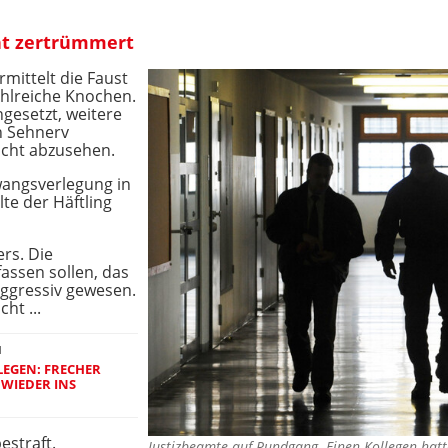
ht zertrümmert
mittelt die Faust
ahlreiche Knochen.
gesetzt, weitere
n Sehnerv
nicht abzusehen.
wangsverlegung in
te der Häftling
rs. Die
ssen sollen, das
aggressiv gewesen.
ht ...
N
LEGEN: FRECHER
 WIEDER INS
estraft.
Justizbeamte auf Rundgang. Einen Kollegen hatt