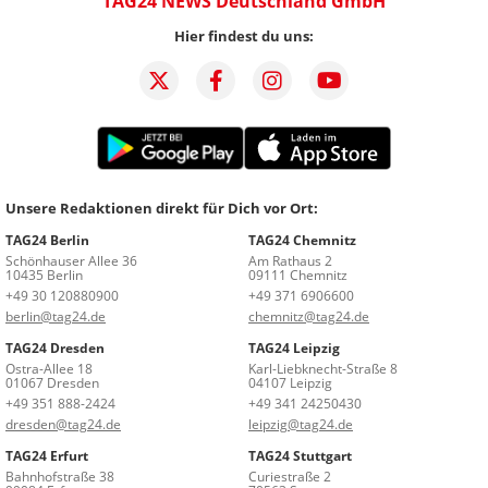
TAG24 NEWS Deutschland GmbH
Hier findest du uns:
Unsere Redaktionen direkt für Dich vor Ort:
TAG24 Berlin
TAG24 Chemnitz
Schönhauser Allee 36
Am Rathaus 2
10435 Berlin
09111 Chemnitz
+49 30 120880900
+49 371 6906600
berlin@tag24.de
chemnitz@tag24.de
TAG24 Dresden
TAG24 Leipzig
Ostra-Allee 18
Karl-Liebknecht-Straße 8
01067 Dresden
04107 Leipzig
+49 351 888-2424
+49 341 24250430
dresden@tag24.de
leipzig@tag24.de
TAG24 Erfurt
TAG24 Stuttgart
Bahnhofstraße 38
Curiestraße 2