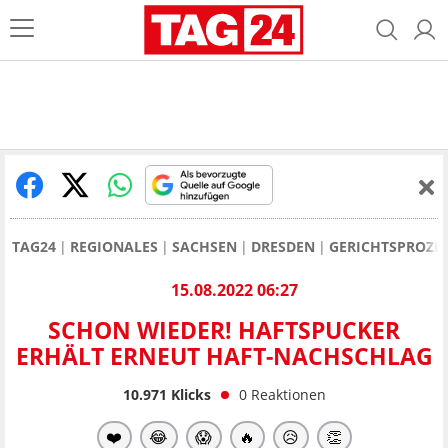
TAG24
REGIONALES
SACHSEN
DRESDEN
GERICHTSPROZE
15.08.2022 06:27
SCHON WIEDER! HAFTSPUCKER
ERHÄLT ERNEUT HAFT-NACHSCHLAG
10.971
Klicks
0
Reaktionen
❤️
😂
😱
🔥
😥
👏