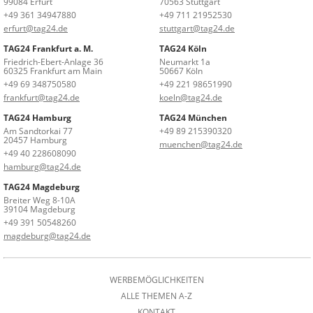
99084 Erfurt
70563 Stuttgart
+49 361 34947880
+49 711 21952530
erfurt@tag24.de
stuttgart@tag24.de
TAG24 Frankfurt a. M.
TAG24 Köln
Friedrich-Ebert-Anlage 36
Neumarkt 1a
60325 Frankfurt am Main
50667 Köln
+49 69 348750580
+49 221 98651990
frankfurt@tag24.de
koeln@tag24.de
TAG24 Hamburg
TAG24 München
Am Sandtorkai 77
+49 89 215390320
20457 Hamburg
muenchen@tag24.de
+49 40 228608090
hamburg@tag24.de
TAG24 Magdeburg
Breiter Weg 8-10A
39104 Magdeburg
+49 391 50548260
magdeburg@tag24.de
WERBEMÖGLICHKEITEN
ALLE THEMEN A-Z
KONTAKT