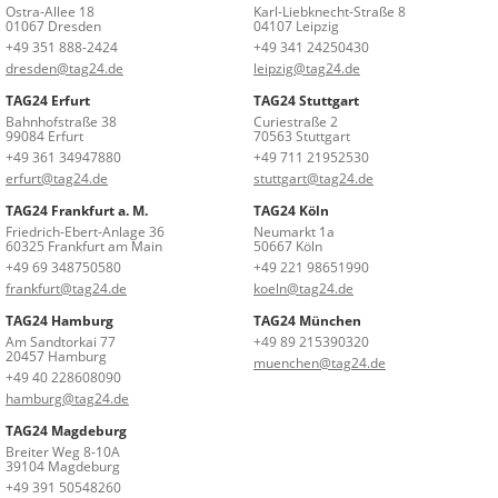
Ostra-Allee 18
Karl-Liebknecht-Straße 8
01067 Dresden
04107 Leipzig
+49 351 888-2424
+49 341 24250430
dresden@tag24.de
leipzig@tag24.de
TAG24 Erfurt
TAG24 Stuttgart
Bahnhofstraße 38
Curiestraße 2
99084 Erfurt
70563 Stuttgart
+49 361 34947880
+49 711 21952530
erfurt@tag24.de
stuttgart@tag24.de
TAG24 Frankfurt a. M.
TAG24 Köln
Friedrich-Ebert-Anlage 36
Neumarkt 1a
60325 Frankfurt am Main
50667 Köln
+49 69 348750580
+49 221 98651990
frankfurt@tag24.de
koeln@tag24.de
TAG24 Hamburg
TAG24 München
Am Sandtorkai 77
+49 89 215390320
20457 Hamburg
muenchen@tag24.de
+49 40 228608090
hamburg@tag24.de
TAG24 Magdeburg
Breiter Weg 8-10A
39104 Magdeburg
+49 391 50548260