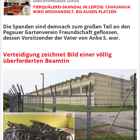
GERICHTSPROZESSE LEIPZIG
TIERQUÄLEREI-SKANDAL IN LEIPZIG: CHIHUAHUA
WIRD MISSHANDELT, BIS AUGEN PLATZEN
Die Spenden sind demnach zum großen Teil an den
Pegauer Gartenverein Freundschaft geflossen,
dessen Vorsitzender der Vater von Anke S. war.
Verteidigung zeichnet Bild einer völlig
überforderten Beamtin