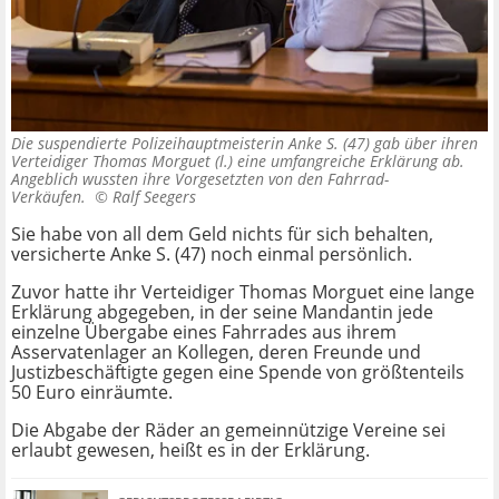
Die suspendierte Polizeihauptmeisterin Anke S. (47) gab über ihren
Verteidiger Thomas Morguet (l.) eine umfangreiche Erklärung ab.
Angeblich wussten ihre Vorgesetzten von den Fahrrad-
Verkäufen. ©
Ralf Seegers
Sie habe von all dem Geld nichts für sich behalten,
versicherte Anke S. (47) noch einmal persönlich.
Zuvor hatte ihr Verteidiger Thomas Morguet eine lange
Erklärung abgegeben, in der seine Mandantin jede
einzelne Übergabe eines Fahrrades aus ihrem
Asservatenlager an Kollegen, deren Freunde und
Justizbeschäftigte gegen eine Spende von größtenteils
50 Euro einräumte.
Die Abgabe der Räder an gemeinnützige Vereine sei
erlaubt gewesen, heißt es in der Erklärung.