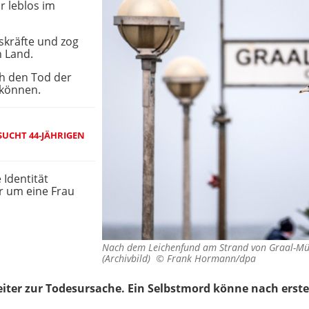
 leblos im
skräfte und zog
 Land.
ch den Tod der
 können.
 SUCHT 44-JÄHRIGEN
 Identität
ar um eine Frau
Nach dem Leichenfund am Strand von Graal-Mürit
(Archivbild) ©
Frank Hormann/dpa
weiter zur Todesursache. Ein Selbstmord könne nach erst