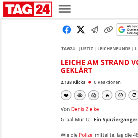
TAG24
JUSTIZ
LEICHENFUNDE
L
LEICHE AM STRAND V
GEKLÄRT
2.138
Klicks
0
Reaktionen
❤️
😂
😱
🔥
😥
👏
Von
Denis Zielke
Graal-Müritz -
Ein Spaziergänger
Wie die
Polizei
mitteilte, lag die 