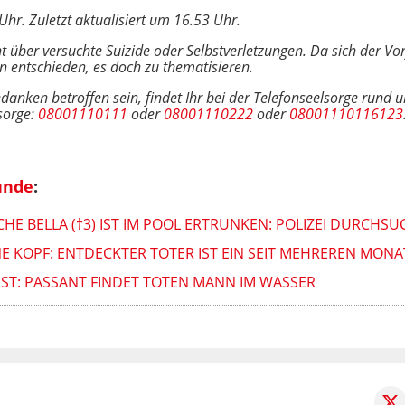
hr. Zuletzt aktualisiert um 16.53 Uhr.
 über versuchte Suizide oder Selbstverletzungen. Da sich der Vo
on entschieden, es doch zu thematisieren.
gedanken betroffen sein, findet Ihr bei der Telefonseelsorge rund
sorge:
08001110111
oder
08001110222
oder
08001110116123
unde
:
SCHE BELLA (†3) IST IM POOL ERTRUNKEN: POLIZEI DURCH
E KOPF: ENTDECKTER TOTER IST EIN SEIT MEHREREN MON
SST: PASSANT FINDET TOTEN MANN IM WASSER