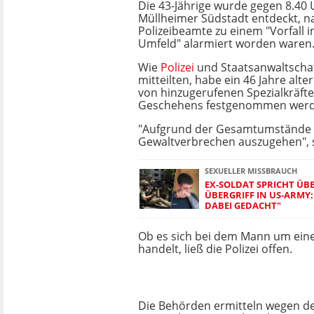
Die 43-Jährige wurde gegen 8.40 
Müllheimer Südstadt entdeckt, 
Polizeibeamte zu einem "Vorfall 
Umfeld" alarmiert worden waren
Wie
Polizei
und Staatsanwaltschaf
mitteilten, habe ein 46 Jahre alte
von hinzugerufenen Spezialkräft
Geschehens festgenommen werd
"Aufgrund der Gesamtumstände 
Gewaltverbrechen auszugehen", s
SEXUELLER MISSBRAUCH
EX-SOLDAT SPRICHT ÜB
ÜBERGRIFF IN US-ARMY:
DABEI GEDACHT"
Ob es sich bei dem Mann um ein
handelt, ließ die Polizei offen.
Die Behörden ermitteln wegen de