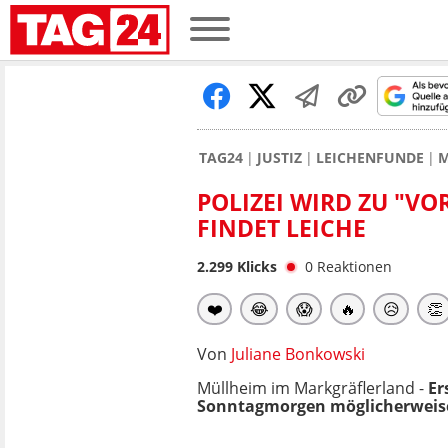
TAG24
JUSTIZ
LEICHENFUNDE
M
POLIZEI WIRD ZU "V
FINDET LEICHE
2.299
Klicks
0
Reaktionen
❤️
😂
😱
🔥
😥
👏
Von
Juliane Bonkowski
Müllheim im Markgräflerland -
Er
Sonntagmorgen möglicherweis