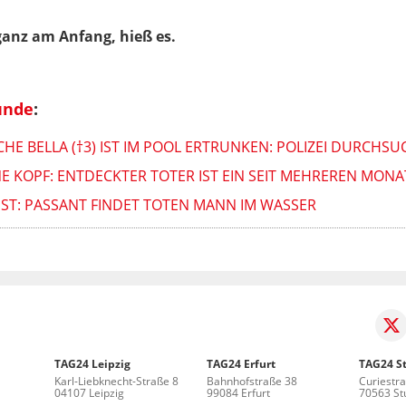
ganz am Anfang, hieß es.
unde
:
SCHE BELLA (†3) IST IM POOL ERTRUNKEN: POLIZEI DURCH
E KOPF: ENTDECKTER TOTER IST EIN SEIT MEHREREN MON
SST: PASSANT FINDET TOTEN MANN IM WASSER
TAG24 Leipzig
TAG24 Erfurt
TAG24 St
Karl-Liebknecht-Straße 8
Bahnhofstraße 38
Curiestr
04107 Leipzig
99084 Erfurt
70563 Stu