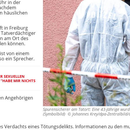
Uhr in der
nachdem
im häuslichen
.
t in Freiburg
r Tatverdächtiger
en am Ort des
en können.
ist von einem
o ein Sprecher.
ER SEXUELLEN
 "HABE MIR NICHTS
en Angehörigen
Spurensicherer am Tatort: Eine 43-Jährige wur
(Symbolbild) ©
Johannes Krey/dpa-Zentralbild
s Verdachts eines Tötungsdelikts. Informationen zu den 