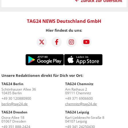
Zurück zur Übersicht
TAG24 NEWS Deutschland GmbH
Hier findest du uns:
Unsere Redaktionen direkt für Dich vor Ort:
TAG24 Berlin
TAG24 Chemnitz
Schönhauser Allee 36
Am Rathaus 2
10435 Berlin
09111 Chemnitz
+49 30 120880900
+49 371 6906600
berlin@tag24.de
chemnitz@tag24.de
TAG24 Dresden
TAG24 Leipzig
Ostra-Allee 18
Karl-Liebknecht-Straße 8
01067 Dresden
04107 Leipzig
+49 351 888-2424
+49 341 24250430