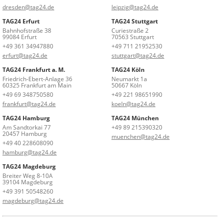
dresden@tag24.de
leipzig@tag24.de
TAG24 Erfurt
TAG24 Stuttgart
Bahnhofstraße 38
Curiestraße 2
99084 Erfurt
70563 Stuttgart
+49 361 34947880
+49 711 21952530
erfurt@tag24.de
stuttgart@tag24.de
TAG24 Frankfurt a. M.
TAG24 Köln
Friedrich-Ebert-Anlage 36
Neumarkt 1a
60325 Frankfurt am Main
50667 Köln
+49 69 348750580
+49 221 98651990
frankfurt@tag24.de
koeln@tag24.de
TAG24 Hamburg
TAG24 München
Am Sandtorkai 77
+49 89 215390320
20457 Hamburg
muenchen@tag24.de
+49 40 228608090
hamburg@tag24.de
TAG24 Magdeburg
Breiter Weg 8-10A
39104 Magdeburg
+49 391 50548260
magdeburg@tag24.de