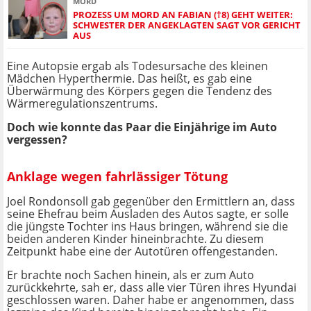
MORD
PROZESS UM MORD AN FABIAN (†8) GEHT WEITER:
SCHWESTER DER ANGEKLAGTEN SAGT VOR GERICHT
AUS
Eine Autopsie ergab als Todesursache des kleinen
Mädchen Hyperthermie. Das heißt, es gab eine
Überwärmung des Körpers gegen die Tendenz des
Wärmeregulationszentrums.
Doch wie konnte das Paar die Einjährige im Auto
vergessen?
Anklage wegen fahrlässiger Tötung
Joel Rondonsoll gab gegenüber den Ermittlern an, dass
seine Ehefrau beim Ausladen des Autos sagte, er solle
die jüngste Tochter ins Haus bringen, während sie die
beiden anderen Kinder hineinbrachte. Zu diesem
Zeitpunkt habe eine der Autotüren offengestanden.
Er brachte noch Sachen hinein, als er zum Auto
zurückkehrte, sah er, dass alle vier Türen ihres Hyundai
geschlossen waren. Daher habe er angenommen, dass