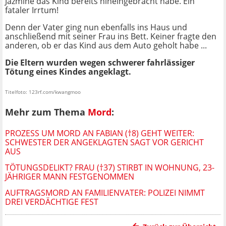
Jazmine das Kind bereits hineingebracht habe. Ein
fataler Irrtum!
Denn der Vater ging nun ebenfalls ins Haus und
anschließend mit seiner Frau ins Bett. Keiner fragte den
anderen, ob er das Kind aus dem Auto geholt habe ...
Die Eltern wurden wegen schwerer fahrlässiger
Tötung eines Kindes angeklagt.
Titelfoto: 123rf.com/kwangmoo
Mehr zum Thema
Mord
:
PROZESS UM MORD AN FABIAN (†8) GEHT WEITER:
SCHWESTER DER ANGEKLAGTEN SAGT VOR GERICHT
AUS
TÖTUNGSDELIKT? FRAU (†37) STIRBT IN WOHNUNG, 23-
JÄHRIGER MANN FESTGENOMMEN
AUFTRAGSMORD AN FAMILIENVATER: POLIZEI NIMMT
DREI VERDÄCHTIGE FEST