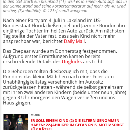
In den USA starb ein Kleinkind (†1), weil es in einem Auto saß, das in
der Sonne stand und seine Körpertemperatur auf mehr als 40 Grad
anstieg. (Symbolbild) ©
123rf.com/kwangmoo
Nach einer Party am 4. Juli in Lakeland im US-
Bundesstaat Florida ließen Joel und Jazmine Rondon ihre
einjährige Tochter im heißen Auto zurück. Am nächsten
Tag stellte der Vater fest, dass sein Kind nicht mehr
ansprechbar war, berichtet
Daily Mail
.
Das Ehepaar wurde am Donnerstag festgenommen.
Aufgrund erster Ermittlungen kamen bereits
erschreckende Details des
Unglücks
ans Licht.
Die Behörden teilten diesbezüglich mit, dass die
Rondons das kleine Mädchen nach einer Feier zum
Unabhängigkeitstag versehentlich im Autositz
zurückgelassen hatten - während sie selbst gemeinsam
mit ihren zwei anderen Kindern (beide unter neun Jahre)
gegen 3 Uhr morgens den Wagen verließen und ins
Haus gingen.
MORD
ER SOLL EINEM KIND (2) DIE ELTERN GENOMMEN
HABEN: 22-JÄHRIGER IM GEFÄNGNIS, MOTIV SORGT
FÜR RÄTSEL