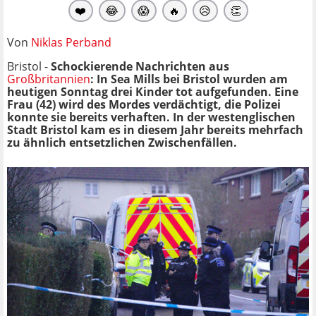
❤️
😂
😱
🔥
😥
👏
Von
Niklas Perband
Bristol -
Schockierende Nachrichten aus
Großbritannien
: In Sea Mills bei Bristol wurden am
heutigen Sonntag drei Kinder tot aufgefunden. Eine
Frau (42) wird des Mordes verdächtigt, die Polizei
konnte sie bereits verhaften. In der westenglischen
Stadt Bristol kam es in diesem Jahr bereits mehrfach
zu ähnlich entsetzlichen Zwischenfällen.