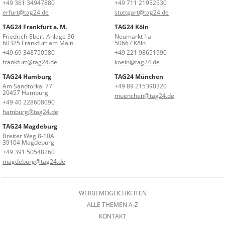
+49 361 34947880
+49 711 21952530
erfurt@tag24.de
stuttgart@tag24.de
TAG24 Frankfurt a. M.
TAG24 Köln
Friedrich-Ebert-Anlage 36
Neumarkt 1a
60325 Frankfurt am Main
50667 Köln
+49 69 348750580
+49 221 98651990
frankfurt@tag24.de
koeln@tag24.de
TAG24 Hamburg
TAG24 München
Am Sandtorkai 77
+49 89 215390320
20457 Hamburg
muenchen@tag24.de
+49 40 228608090
hamburg@tag24.de
TAG24 Magdeburg
Breiter Weg 8-10A
39104 Magdeburg
+49 391 50548260
magdeburg@tag24.de
WERBEMÖGLICHKEITEN
ALLE THEMEN A-Z
KONTAKT