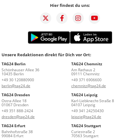
Hier findest du uns:
Unsere Redaktionen direkt für Dich vor Ort:
TAG24 Berlin
TAG24 Chemnitz
Schönhauser Allee 36
Am Rathaus 2
10435 Berlin
09111 Chemnitz
+49 30 120880900
+49 371 6906600
berlin@tag24.de
chemnitz@tag24.de
TAG24 Dresden
TAG24 Leipzig
Ostra-Allee 18
Karl-Liebknecht-Straße 8
01067 Dresden
04107 Leipzig
+49 351 888-2424
+49 341 24250430
dresden@tag24.de
leipzig@tag24.de
TAG24 Erfurt
TAG24 Stuttgart
Bahnhofstraße 38
Curiestraße 2
99084 Erfurt
70563 Stuttgart