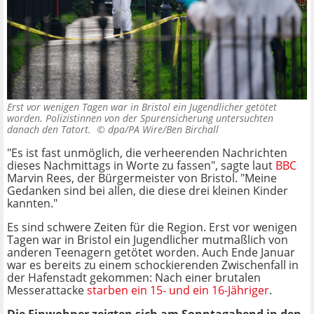
Erst vor wenigen Tagen war in Bristol ein Jugendlicher getötet
worden. Polizistinnen von der Spurensicherung untersuchten
danach den Tatort. ©
dpa/PA Wire/Ben Birchall
"Es ist fast unmöglich, die verheerenden Nachrichten
dieses Nachmittags in Worte zu fassen", sagte laut
BBC
Marvin Rees, der Bürgermeister von Bristol. "Meine
Gedanken sind bei allen, die diese drei kleinen Kinder
kannten."
Es sind schwere Zeiten für die Region. Erst vor wenigen
Tagen war in Bristol ein Jugendlicher mutmaßlich von
anderen Teenagern getötet worden. Auch Ende Januar
war es bereits zu einem schockierenden Zwischenfall in
der Hafenstadt gekommen: Nach einer brutalen
Messerattacke
starben ein 15- und ein 16-Jähriger
.
Die Einwohner zeigten sich am Sonntagabend in den