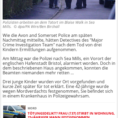
Polizisten arbeiten an dem Tatort im Blaise Walk in Sea
Mills. ©
dpa/PA Wire/Ben Birchall
Wie die Avon and Somerset Police am späten
Nachmittag mitteilte, hätten Detectives des "Major
Crime Investigation Team" nach dem Tod von drei
Kindern Ermittlungen aufgenommen.
Am Mittag war die Polizei nach Sea Mills, ein Vorort der
englischen Hafenstadt Bristol, alarmiert worden. Doch in
dem beschriebenen Haus angekommen, konnten die
Beamten niemanden mehr retten ...
Drei junge Kinder wurden vor Ort vorgefunden und
kurze Zeit später für tot erklärt. Eine 42-Jährige wurde
wegen Mordverdachts festgenommen, Sie befindet sich
in einem Krankenhaus in Polizeigewahrsam.
MORD
TÖTUNGSDELIKT? FRAU (†37) STIRBT IN WOHNUNG,
23-JÄHRIGER MANN FESTGENOMMEN