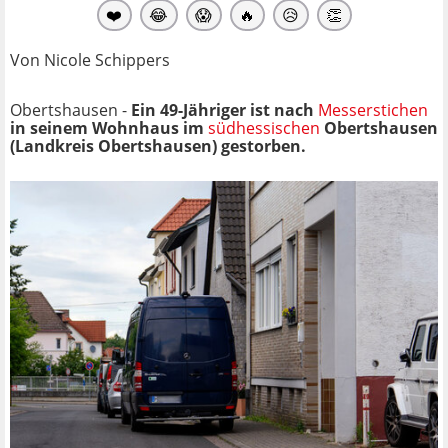
❤️
😂
😱
🔥
😥
👏
Von Nicole Schippers
Obertshausen -
Ein 49-Jähriger ist nach
Messerstichen
in seinem Wohnhaus im
südhessischen
Obertshausen
(Landkreis Obertshausen) gestorben.