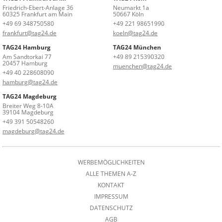
Friedrich-Ebert-Anlage 36
Neumarkt 1a
60325 Frankfurt am Main
50667 Köln
+49 69 348750580
+49 221 98651990
frankfurt@tag24.de
koeln@tag24.de
TAG24 Hamburg
TAG24 München
Am Sandtorkai 77
+49 89 215390320
20457 Hamburg
muenchen@tag24.de
+49 40 228608090
hamburg@tag24.de
TAG24 Magdeburg
Breiter Weg 8-10A
39104 Magdeburg
+49 391 50548260
magdeburg@tag24.de
WERBEMÖGLICHKEITEN
ALLE THEMEN A-Z
KONTAKT
IMPRESSUM
DATENSCHUTZ
AGB