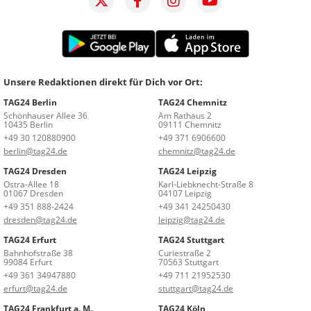
Unsere Redaktionen direkt für Dich vor Ort:
TAG24 Berlin
TAG24 Chemnitz
Schönhauser Allee 36
Am Rathaus 2
10435 Berlin
09111 Chemnitz
+49 30 120880900
+49 371 6906600
berlin@tag24.de
chemnitz@tag24.de
TAG24 Dresden
TAG24 Leipzig
Ostra-Allee 18
Karl-Liebknecht-Straße 8
01067 Dresden
04107 Leipzig
+49 351 888-2424
+49 341 24250430
dresden@tag24.de
leipzig@tag24.de
TAG24 Erfurt
TAG24 Stuttgart
Bahnhofstraße 38
Curiestraße 2
99084 Erfurt
70563 Stuttgart
+49 361 34947880
+49 711 21952530
erfurt@tag24.de
stuttgart@tag24.de
TAG24 Frankfurt a. M.
TAG24 Köln