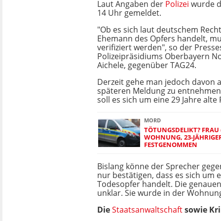
Laut Angaben der
Polizei
wurde de
14 Uhr gemeldet.
"Ob es sich laut deutschem Rech
Ehemann des Opfers handelt, mu
verifiziert werden", so der Press
Polizeipräsidiums Oberbayern N
Aichele, gegenüber TAG24.
Derzeit gehe man jedoch davon a
späteren Meldung zu entnehmen 
soll es sich um eine 29 Jahre alte
MORD
TÖTUNGSDELIKT? FRAU (
WOHNUNG, 23-JÄHRIG
FESTGENOMMEN
Bislang könne der Sprecher gege
nur bestätigen, dass es sich um e
Todesopfer handelt. Die genaue
unklar. Sie wurde in der Wohnun
Die
Staatsanwaltschaft
sowie Kri