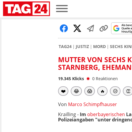
TAG24
JUSTIZ
MORD
SECHS KI
MUTTER VON SECHS KI
TARNBERG, EHEMAN
19.345
Klicks
0
Reaktionen
❤️
😂
😱
🔥
😥
👏
Von
Marco Schimpfhauser
Krailling -
Im
oberbayerischen
La
Polizeiangaben "unter dringe