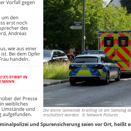
r Vorfall gegen
t um den
ss erst noch
esprecher des
ord, Andreas
us, wie aus einer
ist. Bei dem Opfer
 Frau handeln.
†37) STIRBT IN
ER MANN
nüber der Presse
in weibliches
n Umstände sind
Die kleine Gemeinde Krailling ist am Samstag 
g aufgefunden.
erschüttert worden. ©
Network Pictures
minalpolizei und Spurensicherung seien vor Ort, heißt e