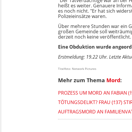
"Der Tatverdächtige war an der H
heißt es weiter. Genauere Inform
es noch nicht. "Er hat sich wider
Polizeieinsätze waren.
Über mehrere Stunden war ein Gr
großen Gemeinde soll weiträumig
derzeit noch keine veröffentlicht.
Eine Obduktion wurde angeordn
Erstmeldung: 19.22 Uhr. Letzte Aktu
Titelfoto: Network Pictures
Mehr zum Thema
Mord
:
PROZESS UM MORD AN FABIAN (
TÖTUNGSDELIKT? FRAU (†37) S
AUFTRAGSMORD AN FAMILIENVATE