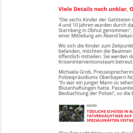
Viele Details noch unklar,
"Die sechs Kinder der Getöteten 
4 und 10 Jahren wurden durch d
Starnberg in Obhut genommen", ga
einer Mitteilung am Abend bekan
Wo sich die Kinder zum Zeitpunkt
befanden, möchten die Beamten 
öffentlich mitteilen. Sie werden 
Kriseninterventionsteam betreut
Michaela Grob, Pressesprecherin
Polizeipräsidiums Oberbayern No
"Es war ein junger Mann zu sehen
Blutanhaftungen hatte. Passante
Beobachtung der Polizei", so die
MORD
TÖDLICHE SCHÜSSE IN 
TATVERDÄCHTIGER AUF
SPEZIALKRÄFTEN FEST