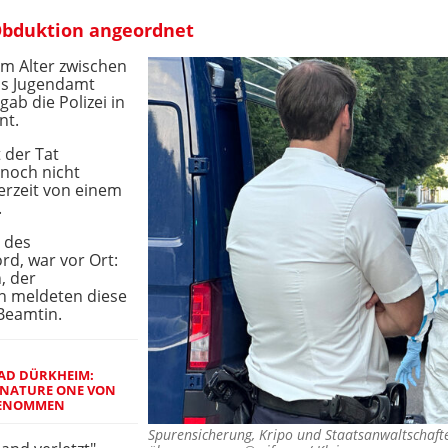
 Obduktion angeordnet
im Alter zwischen
as Jugendamt
b die Polizei in
nt.
 der Tat
noch nicht
derzeit von einem
.
 des
rd, war vor Ort:
, der
n meldeten diese
 Beamtin.
BAD DÜRKHEIM:
 NATURE ONE VON
GENOMMEN
Spurensicherung, Kripo und Staatsanwaltschaft