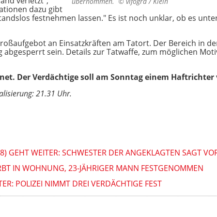
and verletzt",
übernommen. ©
vifogra / Klein
ationen dazu gibt
standslos festnehmen lassen." Es ist noch unklar, ob es unte
oßaufgebot an Einsatzkräften am Tatort. Der Bereich in de
 abgesperrt sein. Details zur Tatwaffe, zum möglichen Mo
et. Der Verdächtige soll am Sonntag einem Haftrichter
alisierung: 21.31 Uhr.
†8) GEHT WEITER: SCHWESTER DER ANGEKLAGTEN SAGT VO
TIRBT IN WOHNUNG, 23-JÄHRIGER MANN FESTGENOMMEN
R: POLIZEI NIMMT DREI VERDÄCHTIGE FEST