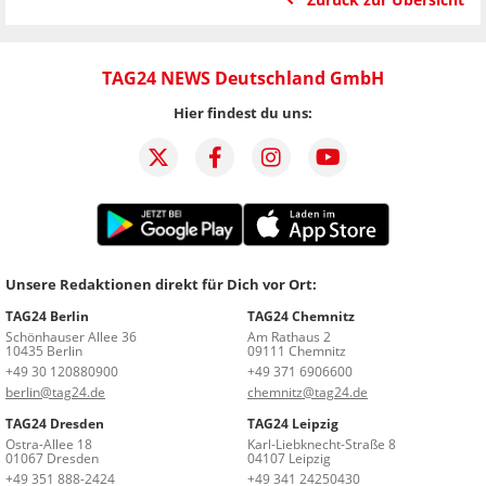
TAG24 NEWS Deutschland GmbH
Hier findest du uns:
Unsere Redaktionen direkt für Dich vor Ort:
TAG24 Berlin
TAG24 Chemnitz
Schönhauser Allee 36
Am Rathaus 2
10435 Berlin
09111 Chemnitz
+49 30 120880900
+49 371 6906600
berlin@tag24.de
chemnitz@tag24.de
TAG24 Dresden
TAG24 Leipzig
Ostra-Allee 18
Karl-Liebknecht-Straße 8
01067 Dresden
04107 Leipzig
+49 351 888-2424
+49 341 24250430