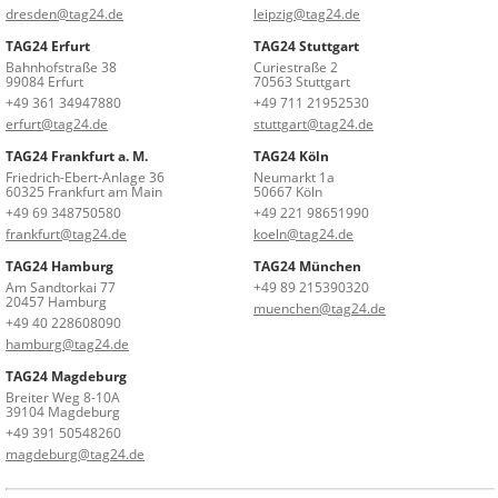
dresden@tag24.de
leipzig@tag24.de
TAG24 Erfurt
TAG24 Stuttgart
Bahnhofstraße 38
Curiestraße 2
99084 Erfurt
70563 Stuttgart
+49 361 34947880
+49 711 21952530
erfurt@tag24.de
stuttgart@tag24.de
TAG24 Frankfurt a. M.
TAG24 Köln
Friedrich-Ebert-Anlage 36
Neumarkt 1a
60325 Frankfurt am Main
50667 Köln
+49 69 348750580
+49 221 98651990
frankfurt@tag24.de
koeln@tag24.de
TAG24 Hamburg
TAG24 München
Am Sandtorkai 77
+49 89 215390320
20457 Hamburg
muenchen@tag24.de
+49 40 228608090
hamburg@tag24.de
TAG24 Magdeburg
Breiter Weg 8-10A
39104 Magdeburg
+49 391 50548260
magdeburg@tag24.de