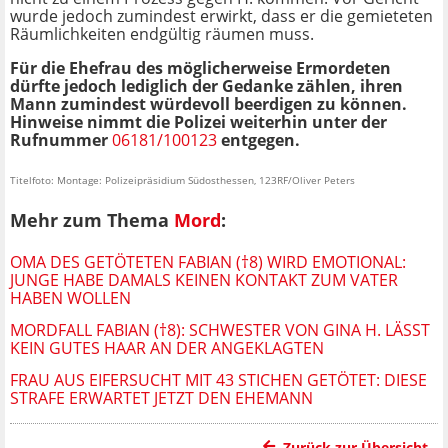
wurde jedoch zumindest erwirkt, dass er die gemieteten
Räumlichkeiten endgültig räumen muss.
Für die Ehefrau des möglicherweise Ermordeten
dürfte jedoch lediglich der Gedanke zählen, ihren
Mann zumindest würdevoll beerdigen zu können.
Hinweise nimmt die Polizei weiterhin unter der
Rufnummer
06181/100123
entgegen.
Titelfoto: Montage: Polizeipräsidium Südosthessen, 123RF/Oliver Peters
Mehr zum Thema
Mord
:
OMA DES GETÖTETEN FABIAN (†8) WIRD EMOTIONAL:
JUNGE HABE DAMALS KEINEN KONTAKT ZUM VATER
HABEN WOLLEN
MORDFALL FABIAN (†8): SCHWESTER VON GINA H. LÄSST
KEIN GUTES HAAR AN DER ANGEKLAGTEN
FRAU AUS EIFERSUCHT MIT 43 STICHEN GETÖTET: DIESE
STRAFE ERWARTET JETZT DEN EHEMANN
Zurück zur Übersicht