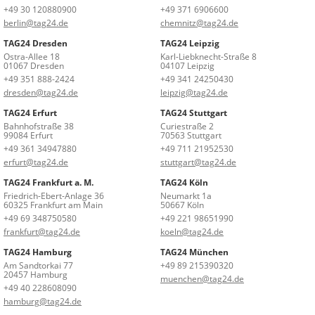
+49 30 120880900
+49 371 6906600
berlin@tag24.de
chemnitz@tag24.de
TAG24 Dresden
TAG24 Leipzig
Ostra-Allee 18
Karl-Liebknecht-Straße 8
01067 Dresden
04107 Leipzig
+49 351 888-2424
+49 341 24250430
dresden@tag24.de
leipzig@tag24.de
TAG24 Erfurt
TAG24 Stuttgart
Bahnhofstraße 38
Curiestraße 2
99084 Erfurt
70563 Stuttgart
+49 361 34947880
+49 711 21952530
erfurt@tag24.de
stuttgart@tag24.de
TAG24 Frankfurt a. M.
TAG24 Köln
Friedrich-Ebert-Anlage 36
Neumarkt 1a
60325 Frankfurt am Main
50667 Köln
+49 69 348750580
+49 221 98651990
frankfurt@tag24.de
koeln@tag24.de
TAG24 Hamburg
TAG24 München
Am Sandtorkai 77
+49 89 215390320
20457 Hamburg
muenchen@tag24.de
+49 40 228608090
hamburg@tag24.de