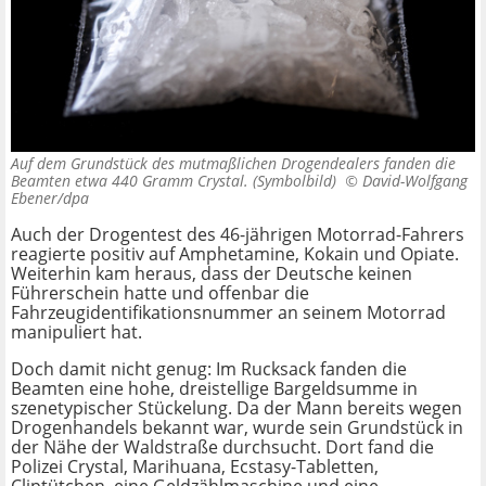
Auf dem Grundstück des mutmaßlichen Drogendealers fanden die
Beamten etwa 440 Gramm Crystal. (Symbolbild) ©
David-Wolfgang
Ebener/dpa
Auch der Drogentest des 46-jährigen Motorrad-Fahrers
reagierte positiv auf Amphetamine, Kokain und Opiate.
Weiterhin kam heraus, dass der Deutsche keinen
Führerschein hatte und offenbar die
Fahrzeugidentifikationsnummer an seinem Motorrad
manipuliert hat.
Doch damit nicht genug: Im Rucksack fanden die
Beamten eine hohe, dreistellige Bargeldsumme in
szenetypischer Stückelung. Da der Mann bereits wegen
Drogenhandels bekannt war, wurde sein Grundstück in
der Nähe der Waldstraße durchsucht. Dort fand die
Polizei Crystal, Marihuana, Ecstasy-Tabletten,