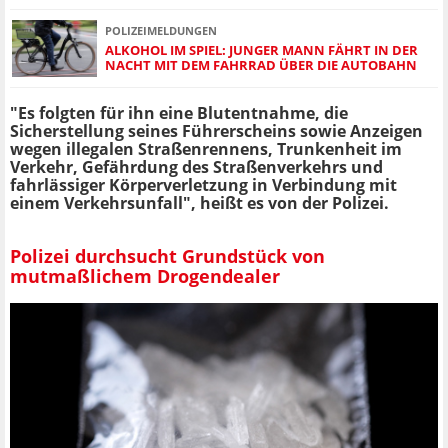
POLIZEIMELDUNGEN
ALKOHOL IM SPIEL: JUNGER MANN FÄHRT IN DER
NACHT MIT DEM FAHRRAD ÜBER DIE AUTOBAHN
"Es folgten für ihn eine Blutentnahme, die
Sicherstellung seines Führerscheins sowie Anzeigen
wegen illegalen Straßenrennens, Trunkenheit im
Verkehr, Gefährdung des Straßenverkehrs und
fahrlässiger Körperverletzung in Verbindung mit
einem Verkehrsunfall", heißt es von der Polizei.
Polizei durchsucht Grundstück von
mutmaßlichem Drogendealer