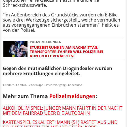
Cliptütchen, eine Geldzählmaschine und eine
Schreckschusswaffe.
"Im Außenbereich des Grundstücks wurden ein E-Bike
sowie drei Werkzeuge sichergestellt, welche vermutlich
aus vorangegangenen Einbrüchen stammen", heißt es
von der Polizei.
POLIZEIMELDUNGEN
STURZBETRUNKEN AM NACHMITTAG:
TRANSPORTER-FAHRER WILL POLIZEI BEI
KONTROLLE VERÄPPELN
Gegen den mutmaßlichen Drogendealer wurden
mehrere Ermittlungen eingeleitet.
Titelfoto: Carsten Rehder/dpa, David-Wolfgang Ebener/dpa
Mehr zum Thema
Polizeimeldungen
:
ALKOHOL IM SPIEL: JUNGER MANN FÄHRT IN DER NACHT
MIT DEM FAHRRAD ÜBER DIE AUTOBAHN
KARTENSPIEL ESKALIERT: MANN (51) RASTET AUS UND