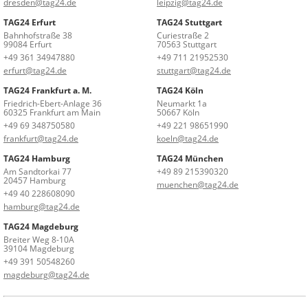
dresden@tag24.de
leipzig@tag24.de
TAG24 Erfurt
TAG24 Stuttgart
Bahnhofstraße 38
Curiestraße 2
99084 Erfurt
70563 Stuttgart
+49 361 34947880
+49 711 21952530
erfurt@tag24.de
stuttgart@tag24.de
TAG24 Frankfurt a. M.
TAG24 Köln
Friedrich-Ebert-Anlage 36
Neumarkt 1a
60325 Frankfurt am Main
50667 Köln
+49 69 348750580
+49 221 98651990
frankfurt@tag24.de
koeln@tag24.de
TAG24 Hamburg
TAG24 München
Am Sandtorkai 77
+49 89 215390320
20457 Hamburg
muenchen@tag24.de
+49 40 228608090
hamburg@tag24.de
TAG24 Magdeburg
Breiter Weg 8-10A
39104 Magdeburg
+49 391 50548260
magdeburg@tag24.de