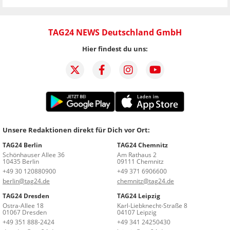
TAG24 NEWS Deutschland GmbH
Hier findest du uns:
Unsere Redaktionen direkt für Dich vor Ort:
TAG24 Berlin
TAG24 Chemnitz
Schönhauser Allee 36
Am Rathaus 2
10435 Berlin
09111 Chemnitz
+49 30 120880900
+49 371 6906600
berlin@tag24.de
chemnitz@tag24.de
TAG24 Dresden
TAG24 Leipzig
Ostra-Allee 18
Karl-Liebknecht-Straße 8
01067 Dresden
04107 Leipzig
+49 351 888-2424
+49 341 24250430