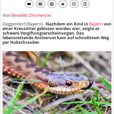
❤️
😂
😱
🔥
😥
👏
Von
Benedikt Zinsmeister
Deggendorf (Bayern) -
Nachdem ein Kind in
Bayern
von
einer Kreuzotter gebissen worden war, zeigte es
schwere Vergiftungserscheinungen. Das
lebensrettende Antiserum kam auf schnellstem Weg
per Hubschrauber.