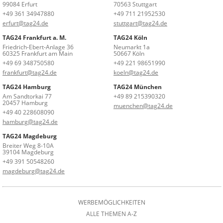
99084 Erfurt
70563 Stuttgart
+49 361 34947880
+49 711 21952530
erfurt@tag24.de
stuttgart@tag24.de
TAG24 Frankfurt a. M.
TAG24 Köln
Friedrich-Ebert-Anlage 36
Neumarkt 1a
60325 Frankfurt am Main
50667 Köln
+49 69 348750580
+49 221 98651990
frankfurt@tag24.de
koeln@tag24.de
TAG24 Hamburg
TAG24 München
Am Sandtorkai 77
+49 89 215390320
20457 Hamburg
muenchen@tag24.de
+49 40 228608090
hamburg@tag24.de
TAG24 Magdeburg
Breiter Weg 8-10A
39104 Magdeburg
+49 391 50548260
magdeburg@tag24.de
WERBEMÖGLICHKEITEN
ALLE THEMEN A-Z