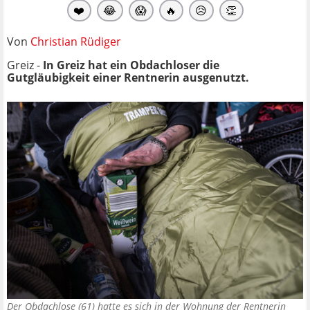
❤️
😂
😱
🔥
😥
👏
Von
Christian Rüdiger
Greiz -
In Greiz hat ein Obdachloser die
Gutgläubigkeit einer Rentnerin ausgenutzt.
Der Obdachlose (61) hatte es sich in der Wohnung der Rentnerin