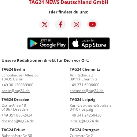
TAG24 NEWS Deutschland GmbH
Hier findest du uns:
Unsere Redaktionen direkt für Dich vor Ort:
TAG24 Berlin
TAG24 Chemnitz
Schönhauser Allee 36
Am Rathaus 2
10435 Berlin
09111 Chemnitz
+49 30 120880900
+49 371 6906600
berlin@tag24.de
chemnitz@tag24.de
TAG24 Dresden
TAG24 Leipzig
Ostra-Allee 18
Karl-Liebknecht-Straße 8
01067 Dresden
04107 Leipzig
+49 351 888-2424
+49 341 24250430
dresden@tag24.de
leipzig@tag24.de
TAG24 Erfurt
TAG24 Stuttgart
Bahnhofstraße 38
Curiestraße 2