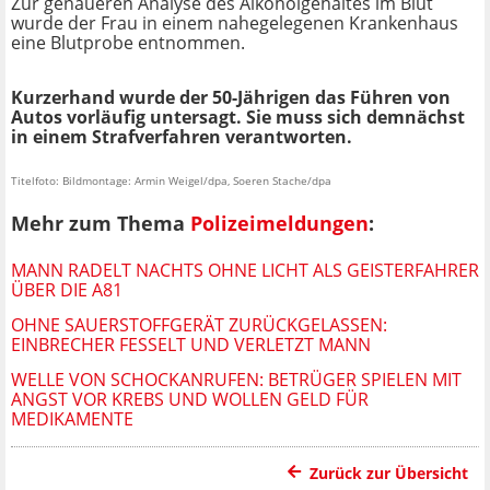
Zur genaueren Analyse des Alkoholgehaltes im Blut
wurde der Frau in einem nahegelegenen Krankenhaus
eine Blutprobe entnommen.
Kurzerhand wurde der 50-Jährigen das Führen von
Autos
vorläufig
untersagt. Sie muss sich demnächst
in einem Strafverfahren verantworten.
Titelfoto: Bildmontage: Armin Weigel/dpa, Soeren Stache/dpa
Mehr zum Thema
Polizeimeldungen
:
MANN RADELT NACHTS OHNE LICHT ALS GEISTERFAHRER
ÜBER DIE A81
OHNE SAUERSTOFFGERÄT ZURÜCKGELASSEN:
EINBRECHER FESSELT UND VERLETZT MANN
WELLE VON SCHOCKANRUFEN: BETRÜGER SPIELEN MIT
ANGST VOR KREBS UND WOLLEN GELD FÜR
MEDIKAMENTE
Zurück zur Übersicht