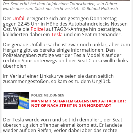
Der Seat erlitt bei dem Unfall einen Totalschaden, sein Fahrer
wurde aber zum Glück nur leicht verletzt. ©
Roland Halkasch
Der
Unfall
ereignete sich am gestrigen Donnerstag
gegen 22.45 Uhr in Höhe des Autobahndreiecks Nossen
Ost. Wie die
Polizei
auf TAG24-Anfrage hin bestätigte,
kollidierten dabei ein
Tesla
und ein Seat miteinander.
Die genaue Unfallursache ist zwar noch unklar, aber zum
Hergang gibt es bereits einige Informationen. Den
Polizeiangaben zufolge war der Tesla Model X auf der
rechten Spur unterwegs und der Seat Cupra wollte links
überholen.
Im Verlauf einer Linkskurve seien sie dann seitlich
zusammengestoßen, so kam es zu dem Unglück.
POLIZEIMELDUNGEN
MANN MIT SCHARFEM GEGENSTAND ATTACKIERT:
NOT-OP NACH STREIT IN DER NORDSTADT
Der Tesla wurde vorn und seitlich demoliert, der Seat
überschlug sich offenbar einmal komplett. Er landete
wieder auf den Reifen, verlor dabei aber das rechte