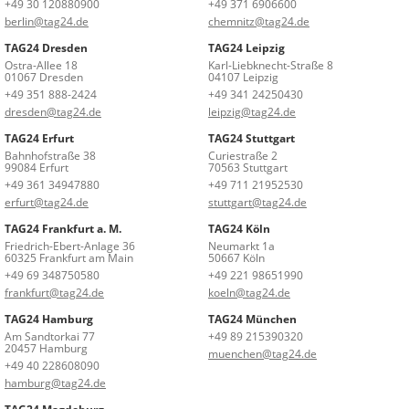
+49 30 120880900
+49 371 6906600
berlin@tag24.de
chemnitz@tag24.de
TAG24 Dresden
TAG24 Leipzig
Ostra-Allee 18
Karl-Liebknecht-Straße 8
01067 Dresden
04107 Leipzig
+49 351 888-2424
+49 341 24250430
dresden@tag24.de
leipzig@tag24.de
TAG24 Erfurt
TAG24 Stuttgart
Bahnhofstraße 38
Curiestraße 2
99084 Erfurt
70563 Stuttgart
+49 361 34947880
+49 711 21952530
erfurt@tag24.de
stuttgart@tag24.de
TAG24 Frankfurt a. M.
TAG24 Köln
Friedrich-Ebert-Anlage 36
Neumarkt 1a
60325 Frankfurt am Main
50667 Köln
+49 69 348750580
+49 221 98651990
frankfurt@tag24.de
koeln@tag24.de
TAG24 Hamburg
TAG24 München
Am Sandtorkai 77
+49 89 215390320
20457 Hamburg
muenchen@tag24.de
+49 40 228608090
hamburg@tag24.de