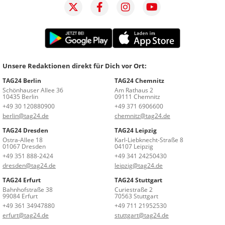
Unsere Redaktionen direkt für Dich vor Ort:
TAG24 Berlin
TAG24 Chemnitz
Schönhauser Allee 36
Am Rathaus 2
10435 Berlin
09111 Chemnitz
+49 30 120880900
+49 371 6906600
berlin@tag24.de
chemnitz@tag24.de
TAG24 Dresden
TAG24 Leipzig
Ostra-Allee 18
Karl-Liebknecht-Straße 8
01067 Dresden
04107 Leipzig
+49 351 888-2424
+49 341 24250430
dresden@tag24.de
leipzig@tag24.de
TAG24 Erfurt
TAG24 Stuttgart
Bahnhofstraße 38
Curiestraße 2
99084 Erfurt
70563 Stuttgart
+49 361 34947880
+49 711 21952530
erfurt@tag24.de
stuttgart@tag24.de