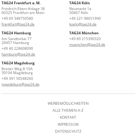
TAG24 Frankfurt a. M.
TAG24 Köln
Friedrich-Ebert-Anlage 36
Neumarkt 1a
60325 Frankfurt am Main
50667 Köln
+49 69 348750580
+49 221 98651990
frankfurt@tag24.de
koeln@tag24.de
TAG24 Hamburg
TAG24 München
Am Sandtorkai 77
+49 89 215390320
20457 Hamburg
muenchen@tag24.de
+49 40 228608090
hamburg@tag24.de
TAG24 Magdeburg
Breiter Weg 8-10A
39104 Magdeburg
+49 391 50548260
magdeburg@tag24.de
WERBEMÖGLICHKEITEN
ALLE THEMEN A-Z
KONTAKT
IMPRESSUM
DATENSCHUTZ