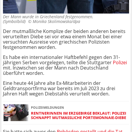
Der Mann wurde in Griechenland festgenommen.
(Symbolbild) ©
Monika Skolimowska/dpa
Der mutmaßliche Komplize der beiden anderen bereits
verurteilten Diebe sei vor etwa einem Monat bei einer
versuchten Ausreise von griechischen Polizisten
festgenommen worden.
Es habe ein internationaler Haftbefehl gegen den 31-
jährigen Serben vorgelegen, teilte die Stuttgarter
Polizei
mit. Inzwischen sei der Mann nach Deutschland
überführt worden.
Eine heute 44 Jahre alte Ex-Mitarbeiterin der
Geldtransportfirma war bereits im Juli 2023 zu drei
Jahren Haft wegen Diebstahls verurteilt worden.
POLIZEIMELDUNGEN
RENTNERINNEN IM ERZGEBIRGE BEKLAUT: POLIZEI
SCHNAPPT MUTMASSLICHE PORTEMONNAIE-DIEBE
Sie hatte sich zuvor den
Behörden gestellt und die Tat