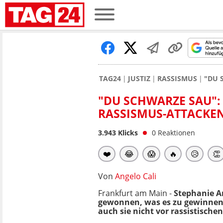
TAG24
JUSTIZ
RASSISMUS
"DU 
"DU SCHWARZE SAU":
RASSISMUS-ATTACKE
3.943
Klicks
0
Reaktionen
❤️
😂
😱
🔥
😥
👏
Von
Angelo Cali
Frankfurt am Main -
Stephanie An
gewonnen, was es zu gewinnen
auch sie nicht vor rassistische