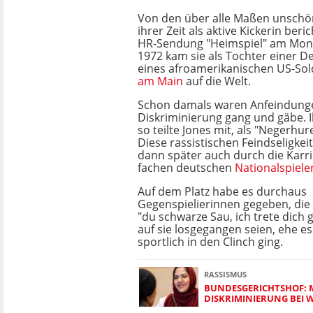
Von den über alle Maßen unschö
ihrer Zeit als aktive Kickerin beri
HR-Sendung "Heimspiel" am Mont
1972 kam sie als Tochter einer 
eines afroamerikanischen US-Sol
am Main
auf die Welt.
Schon damals waren Anfeindung
Diskriminierung gang und gäbe. 
so teilte Jones mit, als "Negerhur
Diese rassistischen Feindseligkei
dann später auch durch die Karri
fachen deutschen
Nationalspiele
Auf dem Platz habe es durchaus
Gegenspielierinnen gegeben, die
"du schwarze Sau, ich trete dich 
auf sie losgegangen seien, ehe e
sportlich in den Clinch ging.
RASSISMUS
BUNDESGERICHTSHOF: 
DISKRIMINIERUNG BEI