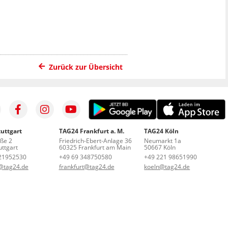
Zurück zur Übersicht
uttgart
TAG24 Frankfurt a. M.
TAG24 Köln
aße 2
Friedrich-Ebert-Anlage 36
Neumarkt 1a
ttgart
60325 Frankfurt am Main
50667 Köln
21952530
+49 69 348750580
+49 221 98651990
t@tag24.de
frankfurt@tag24.de
koeln@tag24.de