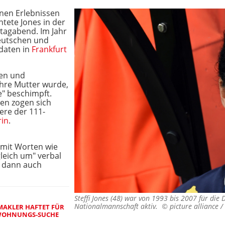
nen Erlebnissen
chtete Jones in der
agabend. Im Jahr
Deutschen und
daten in
Frankfurt
en und
Ihre Mutter wurde,
e" beschimpft.
ten zogen sich
ere der 111-
rin
.
 mit Worten wie
gleich um" verbal
s dann auch
Steffi Jones (48) war von 1993 bis 2007 für die
Nationalmannschaft aktiv. ©
picture alliance 
MAKLER HAFTET FÜR
 WOHNUNGS-SUCHE