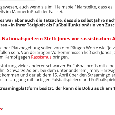
le gewesen, auch wenn sie im "Heimspiel" klarstellte, dass e
ils im Männerfußball der Fall sei.
s war aber auch die Tatsache, dass sie selbst Jahre nac
iten - in ihrer Tätigkeit als Fußballfunktionärin von Zu
Nationalspielerin Steffi Jones vor rassistischen 
iner Platzbegehung sollen von den Rängen Worte wie "Jetzt
fallen sein. Von derartigen Vorkommnissen ließ sich Jones j
im Kampf gegen
Rassismus
bringen.
erstützung vieler anderer schwarzer Ex-Fußballprofis mit e
lm "Schwarze Adler", bei dem unter anderem Jimmy Hartwig 
 kommen und der ab dem 15. April über den Streamingdien
de im Umgang mit farbigen Fußballspielern und Fußballspie
reamingplattform besitzt, der kann die Doku auch am 1
s
: