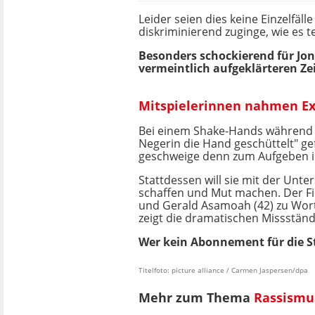
Leider seien dies keine Einzelfäl
diskriminierend zuginge, wie es te
Besonders schockierend für Jone
vermeintlich aufgeklärteren Ze
Mitspielerinnen nahmen Ex-
Bei einem Shake-Hands während e
Negerin die Hand geschüttelt" ge
geschweige denn zum Aufgeben 
Stattdessen will sie mit der Unt
schaffen und Mut machen. Der Fi
und Gerald Asamoah (42) zu Wort
zeigt die dramatischen Missstän
Wer kein Abonnement für die St
Titelfoto: picture alliance / Carmen Jaspersen/dpa
Mehr zum Thema
Rassismu