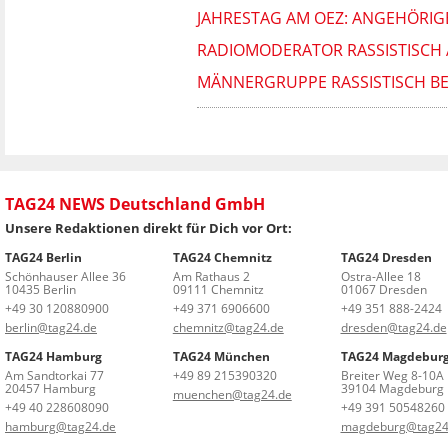
JAHRESTAG AM OEZ: ANGEHÖRIGE
RADIOMODERATOR RASSISTISCH 
MÄNNERGRUPPE RASSISTISCH BE
TAG24 NEWS Deutschland GmbH
Unsere Redaktionen direkt für Dich vor Ort:
TAG24 Berlin
TAG24 Chemnitz
TAG24 Dresden
Schönhauser Allee 36
Am Rathaus 2
Ostra-Allee 18
10435 Berlin
09111 Chemnitz
01067 Dresden
+49 30 120880900
+49 371 6906600
+49 351 888-2424
berlin@tag24.de
chemnitz@tag24.de
dresden@tag24.de
TAG24 Hamburg
TAG24 München
TAG24 Magdebur
Am Sandtorkai 77
+49 89 215390320
Breiter Weg 8-10A
20457 Hamburg
39104 Magdeburg
muenchen@tag24.de
+49 40 228608090
+49 391 50548260
hamburg@tag24.de
magdeburg@tag24