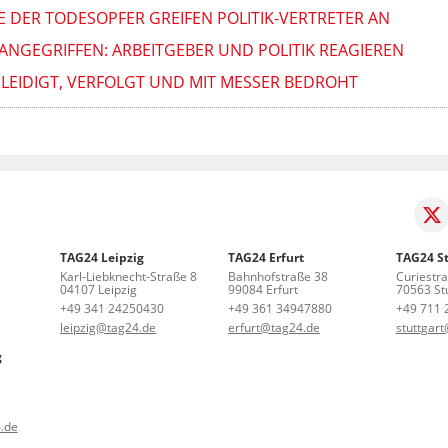
 DER TODESOPFER GREIFEN POLITIK-VERTRETER AN
ANGEGRIFFEN: ARBEITGEBER UND POLITIK REAGIEREN
LEIDIGT, VERFOLGT UND MIT MESSER BEDROHT
TAG24 Leipzig
TAG24 Erfurt
TAG24 St
Karl-Liebknecht-Straße 8
Bahnhofstraße 38
Curiestr
04107 Leipzig
99084 Erfurt
70563 Stu
+49 341 24250430
+49 361 34947880
+49 711 
leipzig@tag24.de
erfurt@tag24.de
stuttgar
g
.de