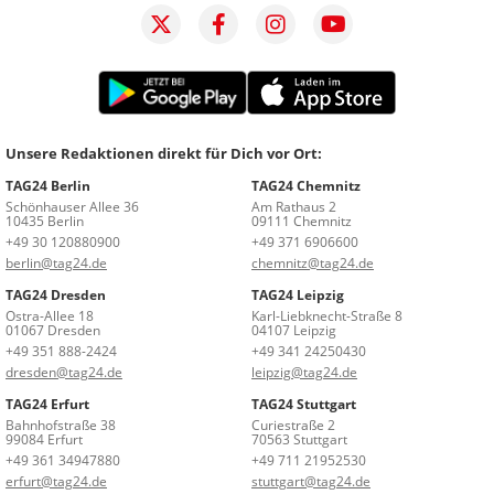
Unsere Redaktionen direkt für Dich vor Ort:
TAG24 Berlin
TAG24 Chemnitz
Schönhauser Allee 36
Am Rathaus 2
10435 Berlin
09111 Chemnitz
+49 30 120880900
+49 371 6906600
berlin@tag24.de
chemnitz@tag24.de
TAG24 Dresden
TAG24 Leipzig
Ostra-Allee 18
Karl-Liebknecht-Straße 8
01067 Dresden
04107 Leipzig
+49 351 888-2424
+49 341 24250430
dresden@tag24.de
leipzig@tag24.de
TAG24 Erfurt
TAG24 Stuttgart
Bahnhofstraße 38
Curiestraße 2
99084 Erfurt
70563 Stuttgart
+49 361 34947880
+49 711 21952530
erfurt@tag24.de
stuttgart@tag24.de