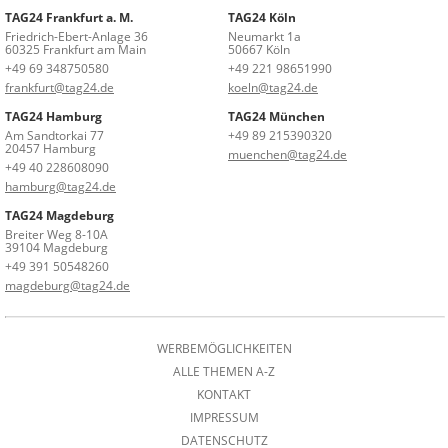
TAG24 Frankfurt a. M.
TAG24 Köln
Friedrich-Ebert-Anlage 36
Neumarkt 1a
60325 Frankfurt am Main
50667 Köln
+49 69 348750580
+49 221 98651990
frankfurt@tag24.de
koeln@tag24.de
TAG24 Hamburg
TAG24 München
Am Sandtorkai 77
+49 89 215390320
20457 Hamburg
muenchen@tag24.de
+49 40 228608090
hamburg@tag24.de
TAG24 Magdeburg
Breiter Weg 8-10A
39104 Magdeburg
+49 391 50548260
magdeburg@tag24.de
WERBEMÖGLICHKEITEN
ALLE THEMEN A-Z
KONTAKT
IMPRESSUM
DATENSCHUTZ