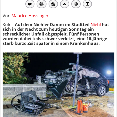
❤️
😂
😱
🔥
😥
👏
Von
Maurice Hossinger
Köln -
Auf dem Niehler Damm im Stadtteil
Niehl
hat
sich in der Nacht zum heutigen Sonntag ein
schrecklicher Unfall abgespielt. Fünf Personen
wurden dabei teils schwer verletzt, eine 16-Jährige
starb kurze Zeit später in einem Krankenhaus.