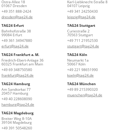
Ostra-Allee 18
Karl-Liebknecht-Straße 8
01067 Dresden
04107 Leipzig
+49 351 888-2424
+49 341 24250430
dresden@tag24.de
leipzig@tag24.de
TAG24 Erfurt
TAG24 Stuttgart
Bahnhofstraße 38
Curiestraße 2
99084 Erfurt
70563 Stuttgart
+49 361 34947880
+49 711 21952530
erfurt@tag24.de
stuttgart@tag24.de
TAG24 Frankfurt a. M.
TAG24 Köln
Friedrich-Ebert-Anlage 36
Neumarkt 1a
60325 Frankfurt am Main
50667 Köln
+49 69 348750580
+49 221 98651990
frankfurt@tag24.de
koeln@tag24.de
TAG24 Hamburg
TAG24 München
Am Sandtorkai 77
+49 89 215390320
20457 Hamburg
muenchen@tag24.de
+49 40 228608090
hamburg@tag24.de
TAG24 Magdeburg
Breiter Weg 8-10A
39104 Magdeburg
+49 391 50548260