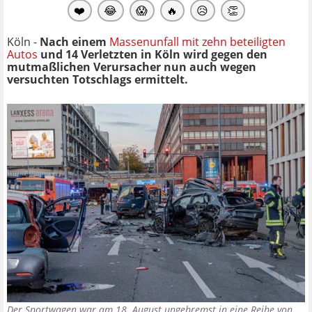
❤️
😂
😱
🔥
😥
👏
Köln -
Nach einem
Massenunfall mit zehn beteiligten
Autos
und 14 Verletzten in Köln wird gegen den
mutmaßlichen Verursacher nun auch wegen
versuchten Totschlags ermittelt.
Der Sportwagen war am 18. August ungebremst in eine Reihe von