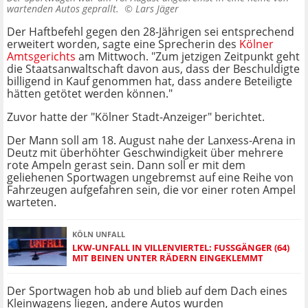
wartenden Autos geprallt. ©
Lars Jäger
Der Haftbefehl gegen den 28-Jährigen sei entsprechend
erweitert worden, sagte eine Sprecherin des
Kölner
Amtsgerichts
am Mittwoch. "Zum jetzigen Zeitpunkt geht
die Staatsanwaltschaft davon aus, dass der Beschuldigte
billigend in Kauf genommen hat, dass andere Beteiligte
hätten getötet werden können."
Zuvor hatte der "Kölner Stadt-Anzeiger" berichtet.
Der Mann soll am 18. August nahe der Lanxess-Arena in
Deutz mit überhöhter Geschwindigkeit über mehrere
rote Ampeln gerast sein. Dann soll er mit dem
geliehenen Sportwagen ungebremst auf eine Reihe von
Fahrzeugen aufgefahren sein, die vor einer roten Ampel
warteten.
KÖLN UNFALL
LKW-UNFALL IN VILLENVIERTEL: FUSSGÄNGER (64) M
IT BEINEN UNTER RÄDERN EINGEKLEMMT
Der Sportwagen hob ab und blieb auf dem Dach eines
Kleinwagens liegen, andere Autos wurden