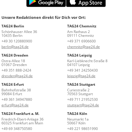
Unsere Redaktionen direkt für Dich vor Ort:
TAG24 Berlin
TAG24 Chemnitz
Schönhauser Allee 36
Am Rathaus 2
10435 Berlin
09111 Chemnitz
+49 30 120880900
+49 371 6906600
berlin@tag24.de
chemnitz@tag24.de
TAG24 Dresden
TAG24 Leipzig
Ostra-Allee 18
Karl-Liebknecht-Straße 8
01067 Dresden
04107 Leipzig
+49 351 888-2424
+49 341 24250430
dresden@tag24.de
leipzig@tag24.de
TAG24 Erfurt
TAG24 Stuttgart
Bahnhofstraße 38
Curiestraße 2
99084 Erfurt
70563 Stuttgart
+49 361 34947880
+49 711 21952530
erfurt@tag24.de
stuttgart@tag24.de
TAG24 Frankfurt a. M.
TAG24 Köln
Friedrich-Ebert-Anlage 36
Neumarkt 1a
60325 Frankfurt am Main
50667 Köln
+49 69 348750580
+49 221 98651990