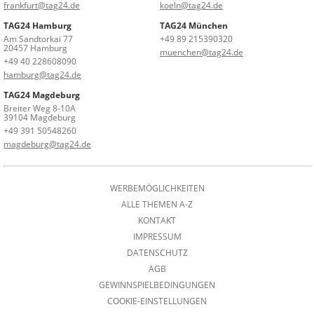
frankfurt@tag24.de
koeln@tag24.de
TAG24 Hamburg
TAG24 München
Am Sandtorkai 77
+49 89 215390320
20457 Hamburg
muenchen@tag24.de
+49 40 228608090
hamburg@tag24.de
TAG24 Magdeburg
Breiter Weg 8-10A
39104 Magdeburg
+49 391 50548260
magdeburg@tag24.de
WERBEMÖGLICHKEITEN
ALLE THEMEN A-Z
KONTAKT
IMPRESSUM
DATENSCHUTZ
AGB
GEWINNSPIELBEDINGUNGEN
COOKIE-EINSTELLUNGEN