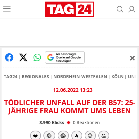
TAG24
REGIONALES
NORDRHEIN-WESTFALEN
KÖLN
UNF
12.06.2022 13:23
TÖDLICHER UNFALL AUF DER B57: 25-
JÄHRIGE FRAU KOMMT UMS LEBEN
3.990
Klicks
0
Reaktionen
❤️
😂
😱
🔥
😥
👏