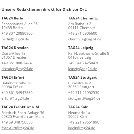
Unsere Redaktionen direkt für Dich vor Ort:
TAG24 Berlin
TAG24 Chemnitz
Schönhauser Allee 36
Am Rathaus 2
10435 Berlin
09111 Chemnitz
+49 30 120880900
+49 371 6906600
berlin@tag24.de
chemnitz@tag24.de
TAG24 Dresden
TAG24 Leipzig
Ostra-Allee 18
Karl-Liebknecht-Straße 8
01067 Dresden
04107 Leipzig
+49 351 888-2424
+49 341 24250430
dresden@tag24.de
leipzig@tag24.de
TAG24 Erfurt
TAG24 Stuttgart
Bahnhofstraße 38
Curiestraße 2
99084 Erfurt
70563 Stuttgart
+49 361 34947880
+49 711 21952530
erfurt@tag24.de
stuttgart@tag24.de
TAG24 Frankfurt a. M.
TAG24 Köln
Friedrich-Ebert-Anlage 36
Neumarkt 1a
60325 Frankfurt am Main
50667 Köln
+49 69 348750580
+49 221 98651990
frankfurt@tag24.de
koeln@tag24.de