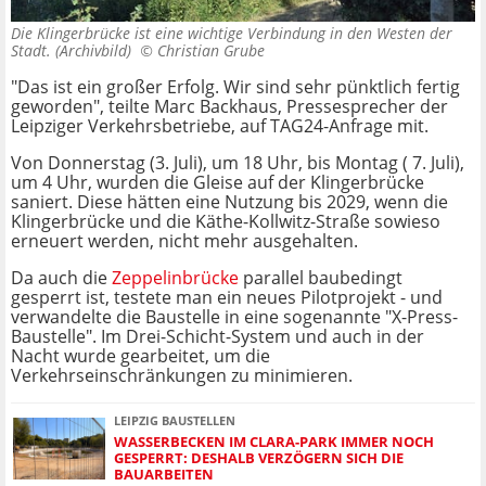
Die Klingerbrücke ist eine wichtige Verbindung in den Westen der
Stadt. (Archivbild) ©
Christian Grube
"Das ist ein großer Erfolg. Wir sind sehr pünktlich fertig
geworden", teilte Marc Backhaus, Pressesprecher der
Leipziger Verkehrsbetriebe, auf TAG24-Anfrage mit.
Von Donnerstag (3. Juli), um 18 Uhr, bis Montag ( 7. Juli),
um 4 Uhr, wurden die Gleise auf der Klingerbrücke
saniert. Diese hätten eine Nutzung bis 2029, wenn die
Klingerbrücke und die Käthe-Kollwitz-Straße sowieso
erneuert werden, nicht mehr ausgehalten.
Da auch die
Zeppelinbrücke
parallel baubedingt
gesperrt ist, testete man ein neues Pilotprojekt - und
verwandelte die Baustelle in eine sogenannte "X-Press-
Baustelle". Im Drei-Schicht-System und auch in der
Nacht wurde gearbeitet, um die
Verkehrseinschränkungen zu minimieren.
LEIPZIG BAUSTELLEN
WASSERBECKEN IM CLARA-PARK IMMER NOCH
GESPERRT: DESHALB VERZÖGERN SICH DIE
BAUARBEITEN