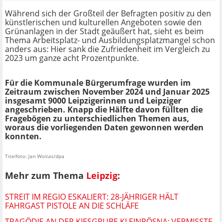
Während sich der Großteil der Befragten positiv zu den
künstlerischen und kulturellen Angeboten sowie den
Grünanlagen in der Stadt geäußert hat, sieht es beim
Thema Arbeitsplatz- und Ausbildungsplatzmangel schon
anders aus: Hier sank die Zufriedenheit im Vergleich zu
2023 um ganze acht Prozentpunkte.
Für die Kommunale Bürgerumfrage wurden im
Zeitraum zwischen November 2024 und Januar 2025
insgesamt 9000 Leipzigerinnen und Leipziger
angeschrieben. Knapp die Hälfte davon füllten die
Fragebögen zu unterschiedlichen Themen aus,
woraus die vorliegenden Daten gewonnen werden
konnten.
Titelfoto: Jan Woitas/dpa
Mehr zum Thema
Leipzig
:
STREIT IM REGIO ESKALIERT: 28-JÄHRIGER HÄLT
FAHRGAST PISTOLE AN DIE SCHLÄFE
TRAGÖDIE AN DER KIESGRUBE KLEINPÖSNA: VERMISSTE