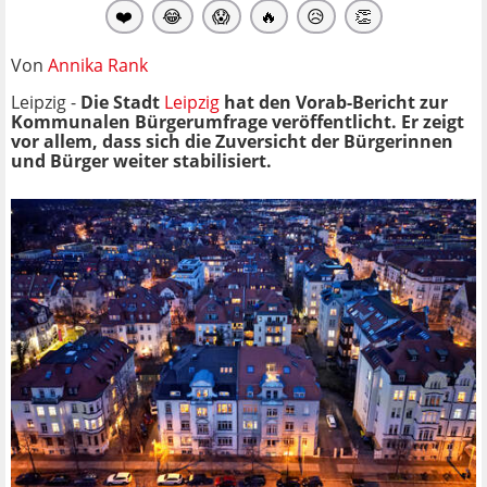
❤️
😂
😱
🔥
😥
👏
Von
Annika Rank
Leipzig -
Die Stadt
Leipzig
hat den Vorab-Bericht zur
Kommunalen Bürgerumfrage veröffentlicht. Er zeigt
vor allem, dass sich die Zuversicht der Bürgerinnen
und Bürger weiter stabilisiert.