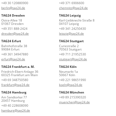
+49 30 120880900
+49 371 6906600
berlin@tag24.de
chemnitz@tag24.de
TAG24 Dresden
TAG24 Leipzig
Ostra-Allee 18
Karl-Liebknecht-Straße 8
01067 Dresden
04107 Leipzig
+49 351 888-2424
+49 341 24250430
dresden@tag24.de
leipzig@tag24.de
TAG24 Erfurt
TAG24 Stuttgart
Bahnhofstraße 38
Curiestraße 2
99084 Erfurt
70563 Stuttgart
+49 361 34947880
+49 711 21952530
erfurt@tag24.de
stuttgart@tag24.de
TAG24 Frankfurt a. M.
TAG24 Köln
Friedrich-Ebert-Anlage 36
Neumarkt 1a
60325 Frankfurt am Main
50667 Köln
+49 69 348750580
+49 221 98651990
frankfurt@tag24.de
koeln@tag24.de
TAG24 Hamburg
TAG24 München
Am Sandtorkai 77
+49 89 215390320
20457 Hamburg
muenchen@tag24.de
+49 40 228608090
hamburg@tag24.de