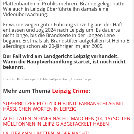
Plattenbauten in Prohlis mehrere Brände gelegt hatte.
Wie auch in Leipzig überführte ihn damals eine
Videoüberwachung.
Er wurde wegen guter Führung vorzeitig aus der Haft
entlassen und zog 2024 nach Leipzig um. Es dauerte
nicht lange, bis die Brandserie in der Langen Lene
begann. Erstmals als Brandstifter aufgefallen ist Heino E.
allerdings schon als 20-Jähriger im Jahr 2005.
Der Fall wird am Landgericht Leipzig verhandelt.
Wann die Hauptverhandlung startet, ist noch nicht
bekannt.
Titelfoto: Bildmontage: EHL Media/Björn Stach, Thomas Türpe
Mehr zum Thema
Leipzig Crime
:
SUPERBLITZER PLÖTZLICH BLIND: FARBANSCHLAG MIT
HÄSSLICHEN WORTEN IN LEIPZIG
ACHT TATEN IN EINER NACHT: MÄDCHEN (14, 15) SOLLEN
MÜLLTONNEN IN LEIPZIG ABGEFACKELT HABEN
LAUTER KNALL MITTEN IN DER NACHT: