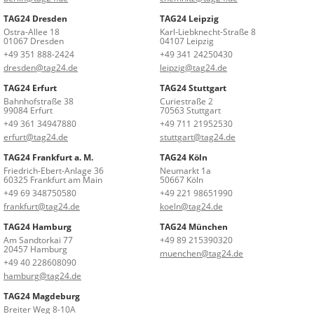
TAG24 Dresden
TAG24 Leipzig
Ostra-Allee 18
Karl-Liebknecht-Straße 8
01067 Dresden
04107 Leipzig
+49 351 888-2424
+49 341 24250430
dresden@tag24.de
leipzig@tag24.de
TAG24 Erfurt
TAG24 Stuttgart
Bahnhofstraße 38
Curiestraße 2
99084 Erfurt
70563 Stuttgart
+49 361 34947880
+49 711 21952530
erfurt@tag24.de
stuttgart@tag24.de
TAG24 Frankfurt a. M.
TAG24 Köln
Friedrich-Ebert-Anlage 36
Neumarkt 1a
60325 Frankfurt am Main
50667 Köln
+49 69 348750580
+49 221 98651990
frankfurt@tag24.de
koeln@tag24.de
TAG24 Hamburg
TAG24 München
Am Sandtorkai 77
+49 89 215390320
20457 Hamburg
muenchen@tag24.de
+49 40 228608090
hamburg@tag24.de
TAG24 Magdeburg
Breiter Weg 8-10A