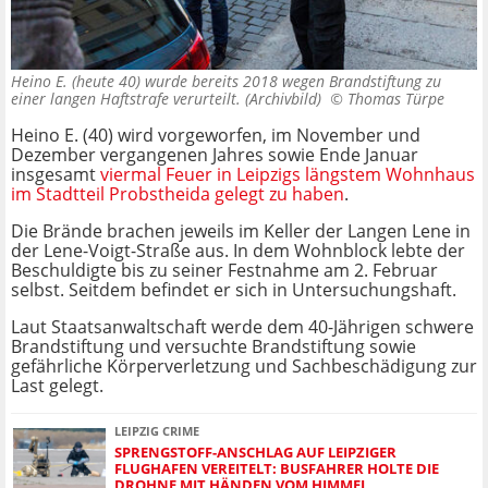
Heino E. (heute 40) wurde bereits 2018 wegen Brandstiftung zu
einer langen Haftstrafe verurteilt. (Archivbild) ©
Thomas Türpe
Heino E. (40) wird vorgeworfen, im November und
Dezember vergangenen Jahres sowie Ende Januar
insgesamt
viermal Feuer in Leipzigs längstem Wohnhaus
im Stadtteil Probstheida gelegt zu haben
.
Die Brände brachen jeweils im Keller der Langen Lene in
der Lene-Voigt-Straße aus. In dem Wohnblock lebte der
Beschuldigte bis zu seiner Festnahme am 2. Februar
selbst. Seitdem befindet er sich in Untersuchungshaft.
Laut Staatsanwaltschaft werde dem 40-Jährigen schwere
Brandstiftung und versuchte Brandstiftung sowie
gefährliche Körperverletzung und Sachbeschädigung zur
Last gelegt.
LEIPZIG CRIME
SPRENGSTOFF-ANSCHLAG AUF LEIPZIGER
FLUGHAFEN VEREITELT: BUSFAHRER HOLTE DIE
DROHNE MIT HÄNDEN VOM HIMMEL