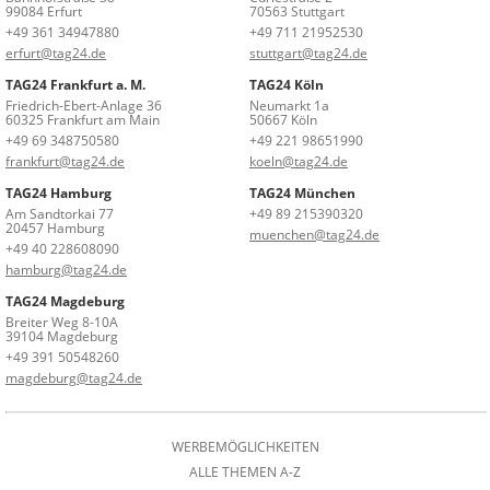
99084 Erfurt
70563 Stuttgart
+49 361 34947880
+49 711 21952530
erfurt@tag24.de
stuttgart@tag24.de
TAG24 Frankfurt a. M.
TAG24 Köln
Friedrich-Ebert-Anlage 36
Neumarkt 1a
60325 Frankfurt am Main
50667 Köln
+49 69 348750580
+49 221 98651990
frankfurt@tag24.de
koeln@tag24.de
TAG24 Hamburg
TAG24 München
Am Sandtorkai 77
+49 89 215390320
20457 Hamburg
muenchen@tag24.de
+49 40 228608090
hamburg@tag24.de
TAG24 Magdeburg
Breiter Weg 8-10A
39104 Magdeburg
+49 391 50548260
magdeburg@tag24.de
WERBEMÖGLICHKEITEN
ALLE THEMEN A-Z