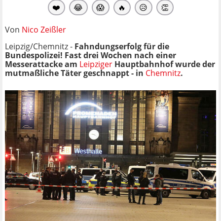
❤️
😂
😱
🔥
😥
👏
Von
Nico Zeißler
Leipzig/Chemnitz -
Fahndungserfolg für die
Bundespolizei! Fast drei Wochen nach einer
Messerattacke am
Leipziger
Hauptbahnhof wurde der
mutmaßliche Täter geschnappt - in
Chemnitz
.