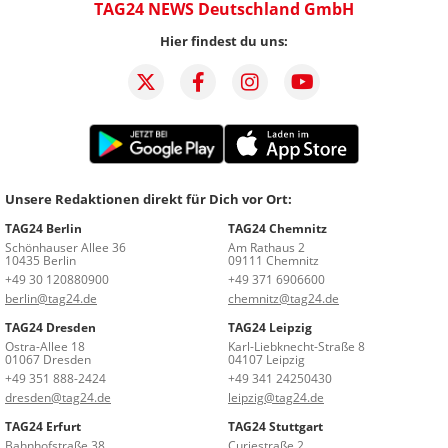
TAG24 NEWS Deutschland GmbH
Hier findest du uns:
Unsere Redaktionen direkt für Dich vor Ort:
TAG24 Berlin
TAG24 Chemnitz
Schönhauser Allee 36
Am Rathaus 2
10435 Berlin
09111 Chemnitz
+49 30 120880900
+49 371 6906600
berlin@tag24.de
chemnitz@tag24.de
TAG24 Dresden
TAG24 Leipzig
Ostra-Allee 18
Karl-Liebknecht-Straße 8
01067 Dresden
04107 Leipzig
+49 351 888-2424
+49 341 24250430
dresden@tag24.de
leipzig@tag24.de
TAG24 Erfurt
TAG24 Stuttgart
Bahnhofstraße 38
Curiestraße 2