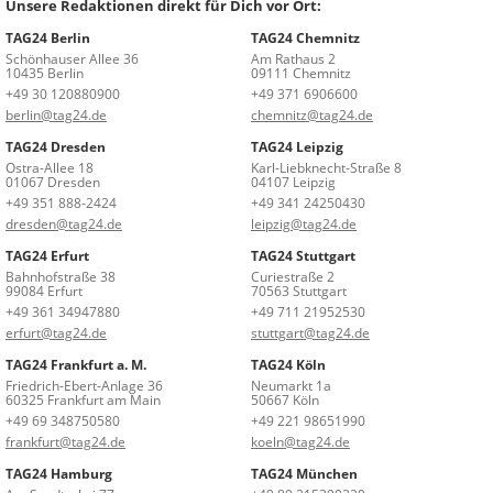
Unsere Redaktionen direkt für Dich vor Ort:
TAG24 Berlin
TAG24 Chemnitz
Schönhauser Allee 36
Am Rathaus 2
10435 Berlin
09111 Chemnitz
+49 30 120880900
+49 371 6906600
berlin@tag24.de
chemnitz@tag24.de
TAG24 Dresden
TAG24 Leipzig
Ostra-Allee 18
Karl-Liebknecht-Straße 8
01067 Dresden
04107 Leipzig
+49 351 888-2424
+49 341 24250430
dresden@tag24.de
leipzig@tag24.de
TAG24 Erfurt
TAG24 Stuttgart
Bahnhofstraße 38
Curiestraße 2
99084 Erfurt
70563 Stuttgart
+49 361 34947880
+49 711 21952530
erfurt@tag24.de
stuttgart@tag24.de
TAG24 Frankfurt a. M.
TAG24 Köln
Friedrich-Ebert-Anlage 36
Neumarkt 1a
60325 Frankfurt am Main
50667 Köln
+49 69 348750580
+49 221 98651990
frankfurt@tag24.de
koeln@tag24.de
TAG24 Hamburg
TAG24 München