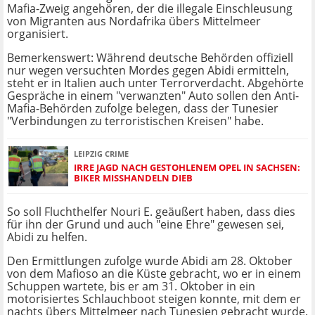
Mafia-Zweig angehören, der die illegale Einschleusung
von Migranten aus Nordafrika übers Mittelmeer
organisiert.
Bemerkenswert: Während deutsche Behörden offiziell
nur wegen versuchten Mordes gegen Abidi ermitteln,
steht er in Italien auch unter Terrorverdacht. Abgehörte
Gespräche in einem "verwanzten" Auto sollen den Anti-
Mafia-Behörden zufolge belegen, dass der Tunesier
"Verbindungen zu terroristischen Kreisen" habe.
LEIPZIG CRIME
IRRE JAGD NACH GESTOHLENEM OPEL IN SACHSEN:
BIKER MISSHANDELN DIEB
So soll Fluchthelfer Nouri E. geäußert haben, dass dies
für ihn der Grund und auch "eine Ehre" gewesen sei,
Abidi zu helfen.
Den Ermittlungen zufolge wurde Abidi am 28. Oktober
von dem Mafioso an die Küste gebracht, wo er in einem
Schuppen wartete, bis er am 31. Oktober in ein
motorisiertes Schlauchboot steigen konnte, mit dem er
nachts übers Mittelmeer nach Tunesien gebracht wurde.