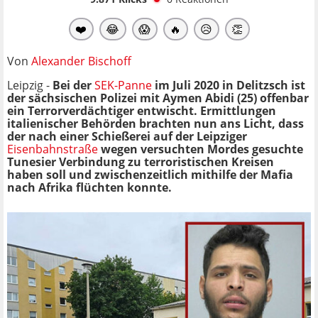
❤️
😂
😱
🔥
😥
👏
Von
Alexander Bischoff
Leipzig -
Bei der
SEK-Panne
im Juli 2020 in Delitzsch ist
der sächsischen Polizei mit Aymen Abidi (25) offenbar
ein Terrorverdächtiger entwischt. Ermittlungen
italienischer Behörden brachten nun ans Licht, dass
der nach einer Schießerei auf der Leipziger
Eisenbahnstraße
wegen versuchten Mordes gesuchte
Tunesier Verbindung zu terroristischen Kreisen
haben soll und zwischenzeitlich mithilfe der Mafia
nach Afrika flüchten konnte.