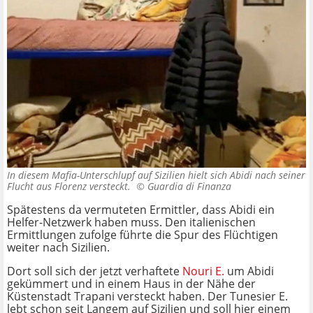
In diesem Mafia-Unterschlupf auf Sizilien hielt sich Abidi nach seiner
Flucht aus Florenz versteckt. ©
Guardia di Finanza
Spätestens da vermuteten Ermittler, dass Abidi ein
Helfer-Netzwerk haben muss. Den italienischen
Ermittlungen zufolge führte die Spur des Flüchtigen
weiter nach Sizilien.
Dort soll sich der jetzt verhaftete
Nouri E.
um Abidi
gekümmert und in einem Haus in der Nähe der
Küstenstadt Trapani versteckt haben. Der Tunesier E.
lebt schon seit Langem auf Sizilien und soll hier einem