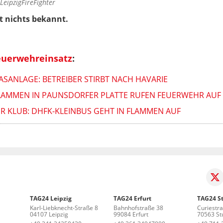
LeipzigFireFighter
 nichts bekannt.
euerwehreinsatz
:
ASANLAGE: BETREIBER STIRBT NACH HAVARIE
AMMEN IN PAUNSDORFER PLATTE RUFEN FEUERWEHR AUF
ER KLUB: DHFK-KLEINBUS GEHT IN FLAMMEN AUF
TAG24 Leipzig
TAG24 Erfurt
TAG24 St
Karl-Liebknecht-Straße 8
Bahnhofstraße 38
Curiestr
04107 Leipzig
99084 Erfurt
70563 Stu