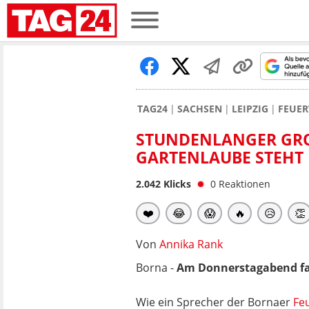
TAG24
SACHSEN
LEIPZIG
FEUER
STUNDENLANGER GROSS
ARTENLAUBE STEHT 
2.042
Klicks
0
Reaktionen
❤️
😂
😱
🔥
😥
👏
Von
Annika Rank
Borna -
Am Donnerstagabend fac
Wie ein Sprecher der Bornaer
Fe