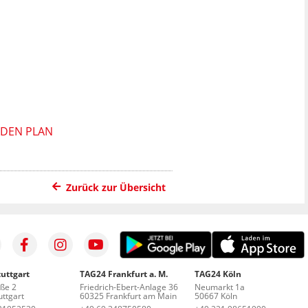
 DEN PLAN
Zurück zur Übersicht
uttgart
TAG24 Frankfurt a. M.
TAG24 Köln
aße 2
Friedrich-Ebert-Anlage 36
Neumarkt 1a
ttgart
60325 Frankfurt am Main
50667 Köln