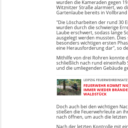
wurden die Kameraden gegen 19.
Witznitzer Straße alarmiert, wo d
Gartenlaube bereits in Vollbrand
"Die Löscharbeiten der rund 30 E
wurden durch die schwierige Erre
Laube erschwert, sodass lange S
ausgelegt werden mussten. Dies st
besonders wichtigen ersten Phas
eine Herausforderung dar", so de
Mithilfe von drei Rohren konnte 
schließlich nach rund eineinhalb
und die umliegenden Gebäude ge
LEIPZIG FEUERWEHREINSATZ
FEUERWEHR KOMMT NIC
IMMER WIEDER BRÄNDE 
WALDSTÜCK
Doch auch bei den wichtigen Nac
stießen die Feuerwehrleute an i
nach öffnen, um auch die letzten
Nach der letzten Kontrolle mit e