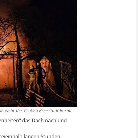
uerwehr der Großen Kreisstadt Borna
benheiten" das Dach nach und
dreieinhalb langen Stunden