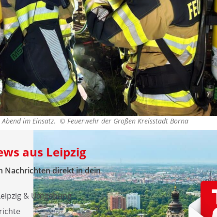
 Abend im Einsatz. ©
Feuerwehr der Großen Kreisstadt Borna
ews aus Leipzig
 Nachrichten direkt in dein
 Leipzig & Umgebung
richte