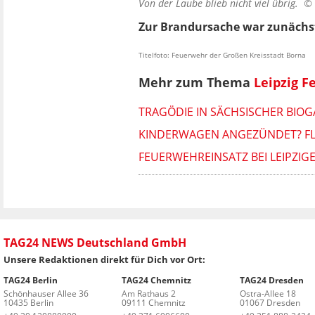
Von der Laube blieb nicht viel übrig. ©
Zur Brandursache war zunächst
Titelfoto: Feuerwehr der Großen Kreisstadt Borna
Mehr zum Thema
Leipzig F
TRAGÖDIE IN SÄCHSISCHER BIOG
KINDERWAGEN ANGEZÜNDET? FL
FEUERWEHREINSATZ BEI LEIPZIG
TAG24 NEWS Deutschland GmbH
Unsere Redaktionen direkt für Dich vor Ort:
TAG24 Berlin
TAG24 Chemnitz
TAG24 Dresden
Schönhauser Allee 36
Am Rathaus 2
Ostra-Allee 18
10435 Berlin
09111 Chemnitz
01067 Dresden