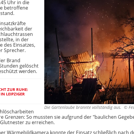
45 Uhr in die
ie betroffene
 stand.
insatzkräfte
ichbarkeit der
chlauchtrassen
ellte, in der
e des Einsatzes,
r Sprecher.
der Brand
 Stunden gelöscht
schützt werden.
HT ZUR RUHE:
IN LEIPZIGER
Die Gartenlaube brannte vollständig aus. ©
Fe
hlöscharbeiten
hre Grenzen: So mussten sie aufgrund der "baulichen Gege
 Glutnester zu erreichen.
iner Wärmebildkamera konnte der Einsatz schließlich nach 