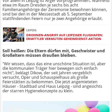
Vor allem in Leipzig ist Ärger vorprogrammiert. Während
etwa im Raum Dresden je sechs bis acht
Familienangehörige der Zeremonie beiwohnen können,
sind bei den in der Messestadt ab 5. September
stattfindenden Feiern nur je zwei Angehörige erlaubt.
LEIPZIG
DROHNEN-ANGRIFF AUF LEIPZIGER FLUGHAFEN:
ERMITTLER VERMUTEN GEHEIMDIENST-AKTION
Soll heißen: Die Eltern dürfen mit, Geschwister und
Großeltern müssen draußen bleiben.
"Wir wissen, dass das eine unschöne Situation ist, aber
die kommunalen Träger hier bewegen sich einfach
nicht", beklagt Dikow, der seit Jahren vergeblich
versucht, Oper und Schauspielhaus als große
Feierstätten zu bekommen. Die jetzt angemieteten
Häuser - Stadtbad und Haus Leipzig - sind angesichts
der starren Hygienekonzepte zu klein.