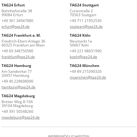
TAG24 Erfurt
TAG24 Stuttgart
Bahnhofstraße 38
Curiestraße 2
99084 Erfurt
70563 Stuttgart
+49 361 34947880
+49 711 21952530
erfurt@tag24.de
stuttgart@tag24.de
TAG24 Frankfurt a. M.
TAG24 Köln
Friedrich-Ebert-Anlage 36
Neumarkt 1a
60325 Frankfurt am Main
50667 Köln
+49 69 348750580
+49 221 98651990
frankfurt@tag24.de
koeln@tag24.de
TAG24 Hamburg
TAG24 München
Am Sandtorkai 77
+49 89 215390320
20457 Hamburg
muenchen@tag24.de
+49 40 228608090
hamburg@tag24.de
TAG24 Magdeburg
Breiter Weg 8-10A
39104 Magdeburg
+49 391 50548260
magdeburg@tag24.de
WERBEMÖGLICHKEITEN