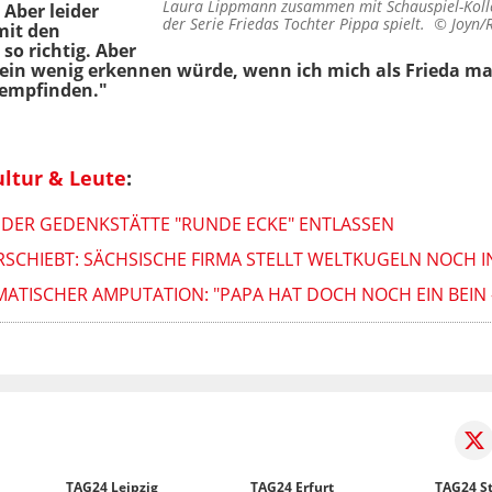
Laura Lippmann zusammen mit Schauspiel-Kolleg
 Aber leider
der Serie Friedas Tochter Pippa spielt. ©
Joyn/
mit den
so richtig. Aber
ein wenig erkennen würde, wenn ich mich als Frieda mal
 empfinden."
ultur & Leute
:
ER DER GEDENKSTÄTTE "RUNDE ECKE" ENTLASSEN
ERSCHIEBT: SÄCHSISCHE FIRMA STELLT WELTKUGELN NOCH 
TISCHER AMPUTATION: "PAPA HAT DOCH NOCH EIN BEIN -
TAG24 Leipzig
TAG24 Erfurt
TAG24 St