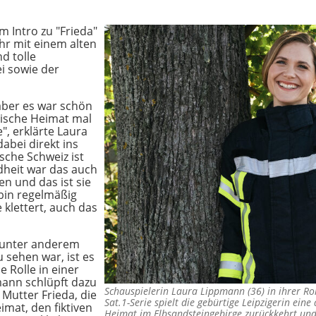
m Intro zu "Frieda"
r mit einem alten
d tolle
i sowie der
 aber es war schön
sische Heimat mal
e", erklärte Laura
abei direkt ins
sche Schweiz ist
dheit war das auch
n und das ist sie
 bin regelmäßig
klettert, auch das
e unter anderem
u sehen war, ist es
e Rolle in einer
ann schlüpft dazu
Schauspielerin Laura Lippmann (36) in ihrer Rol
 Mutter Frieda, die
Sat.1-Serie spielt die gebürtige Leipzigerin eine
imat, den fiktiven
Heimat im Elbsandsteingebirge zurückkehrt und 