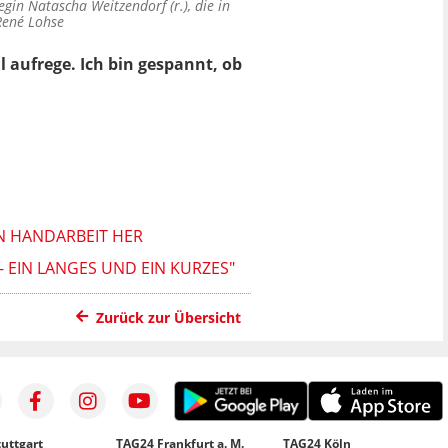
in Natascha Weitzendorf (r.), die in
René Lohse
 aufrege. Ich bin gespannt, ob
IN HANDARBEIT HER
 EIN LANGES UND EIN KURZES"
Zurück zur Übersicht
uttgart
TAG24 Frankfurt a. M.
TAG24 Köln