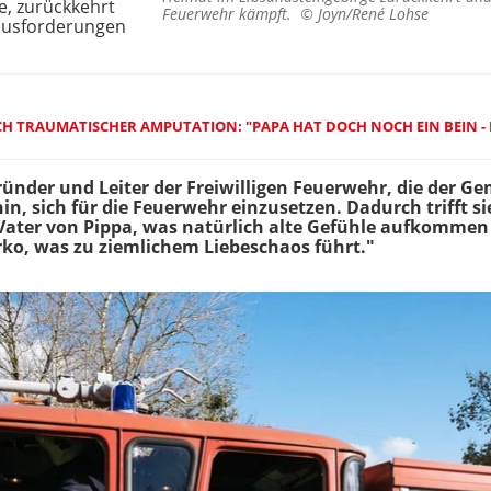
e, zurückkehrt
Feuerwehr kämpft. ©
Joyn/René Lohse
ausforderungen
H TRAUMATISCHER AMPUTATION: "PAPA HAT DOCH NOCH EIN BEIN - 
Gründer und Leiter der Freiwilligen Feuerwehr, die der 
n, sich für die Feuerwehr einzusetzen. Dadurch trifft sie
 Vater von Pippa, was natürlich alte Gefühle aufkomme
o, was zu ziemlichem Liebeschaos führt."