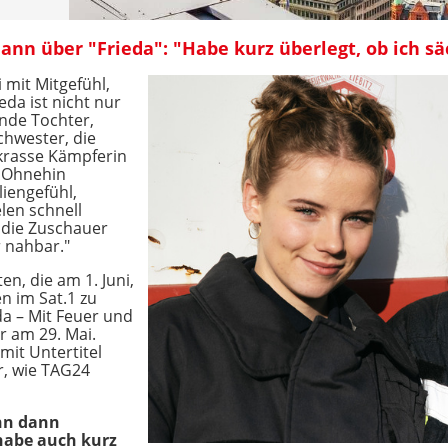
nn über "Frieda": "Habe kurz überlegt, ob ich sä
 mit Mitgefühl,
da ist nicht nur
nde Tochter,
hwester, die
e krasse Kämpferin
. Ohnehin
liengefühl,
len schnell
 die Zuschauer
r nahbar."
en, die am 1. Juni,
en im Sat.1 zu
eda – Mit Feuer und
r am 29. Mai.
mit Untertitel
r, wie TAG24
nn dann
 habe auch kurz