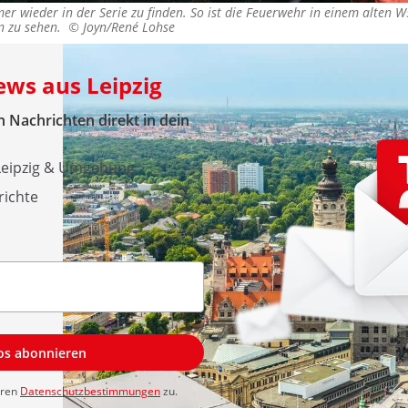
er wieder in der Serie zu finden. So ist die Feuerwehr in einem alten
n zu sehen. ©
Joyn/René Lohse
ews aus Leipzig
 Nachrichten direkt in dein
 Leipzig & Umgebung
richte
los abonnieren
eren
Datenschutzbestimmungen
zu.