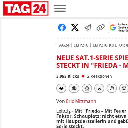
TAG24
LEIPZIG
LEIPZIG KULTUR 
NEUE SAT.1-SERIE SP
STECKT IN "FRIEDA -
3.955
Klicks
2
Reaktionen
❤️
😂
😱
🔥
😥
👏
Von
Eric Mittmann
Leipzig -
Mit "Frieda – Mit Feuer
Faktor. Schauplatz: nicht etwa
mit Hauptdarstellerin und geb
Serie steckt.