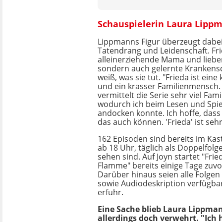
Schauspielerin Laura Lippma
Lippmanns Figur überzeugt dabei
Tatendrang und Leidenschaft. Frie
alleinerziehende Mama und liebe
sondern auch gelernte Krankensc
weiß, was sie tut. "Frieda ist ein
und ein krasser Familienmensch
vermittelt die Serie sehr viel Fami
wodurch ich beim Lesen und Spie
andocken konnte. Ich hoffe, dass
das auch können. 'Frieda' ist seh
162 Episoden sind bereits im Kast
ab 18 Uhr, täglich als Doppelfolg
sehen sind. Auf Joyn startet "Fri
Flamme" bereits einige Tage zuvo
Darüber hinaus seien alle Folgen 
sowie Audiodeskription verfügba
erfuhr.
Eine Sache blieb Laura Lippma
allerdings doch verwehrt. "Ich