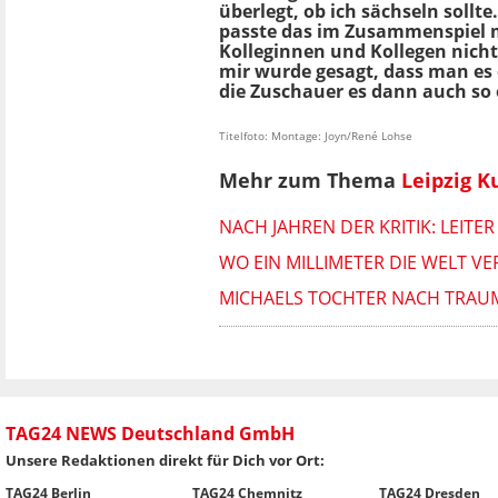
überlegt, ob ich sächseln sollte.
passte das im Zusammenspiel 
Kolleginnen und Kollegen nicht 
mir wurde gesagt, dass man es 
die Zuschauer es dann auch so
Titelfoto: Montage: Joyn/René Lohse
Mehr zum Thema
Leipzig K
NACH JAHREN DER KRITIK: LEIT
WO EIN MILLIMETER DIE WELT V
MICHAELS TOCHTER NACH TRAUMA
TAG24 NEWS Deutschland GmbH
Unsere Redaktionen direkt für Dich vor Ort:
TAG24 Berlin
TAG24 Chemnitz
TAG24 Dresden