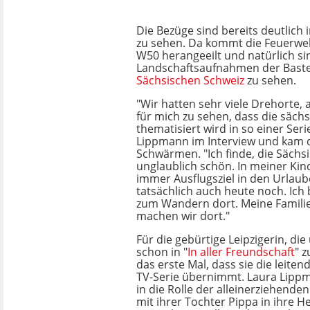
Die Bezüge sind bereits deutlich i
zu sehen. Da kommt die Feuerweh
W50 herangeeilt und natürlich sin
Landschaftsaufnahmen der Baste
Sächsischen Schweiz
zu sehen.
"Wir hatten sehr viele Drehorte,
für mich zu sehen, dass die säch
thematisiert wird in so einer Seri
Lippmann im Interview und kam d
Schwärmen. "Ich finde, die Sächsi
unglaublich schön. In meiner Kin
immer Ausflugsziel in den Urlaube
tatsächlich auch heute noch. Ich
zum Wandern dort. Meine Familie 
machen wir dort."
Für die gebürtige Leipzigerin, di
schon in "
In aller Freundschaft
" z
das erste Mal, dass sie die leitend
TV-Serie übernimmt. Laura Lippm
in die Rolle der alleinerziehenden
mit ihrer Tochter Pippa in ihre He