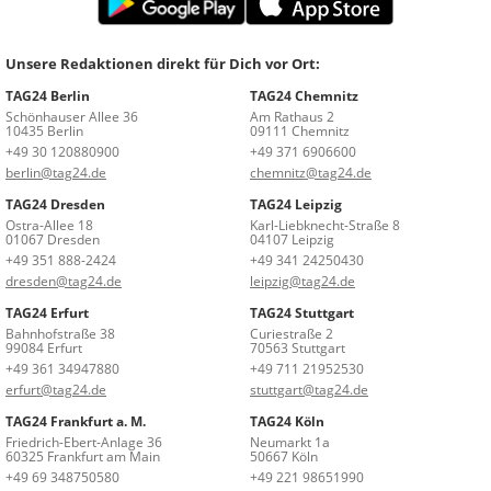
Unsere Redaktionen direkt für Dich vor Ort:
TAG24 Berlin
TAG24 Chemnitz
Schönhauser Allee 36
Am Rathaus 2
10435 Berlin
09111 Chemnitz
+49 30 120880900
+49 371 6906600
berlin@tag24.de
chemnitz@tag24.de
TAG24 Dresden
TAG24 Leipzig
Ostra-Allee 18
Karl-Liebknecht-Straße 8
01067 Dresden
04107 Leipzig
+49 351 888-2424
+49 341 24250430
dresden@tag24.de
leipzig@tag24.de
TAG24 Erfurt
TAG24 Stuttgart
Bahnhofstraße 38
Curiestraße 2
99084 Erfurt
70563 Stuttgart
+49 361 34947880
+49 711 21952530
erfurt@tag24.de
stuttgart@tag24.de
TAG24 Frankfurt a. M.
TAG24 Köln
Friedrich-Ebert-Anlage 36
Neumarkt 1a
60325 Frankfurt am Main
50667 Köln
+49 69 348750580
+49 221 98651990