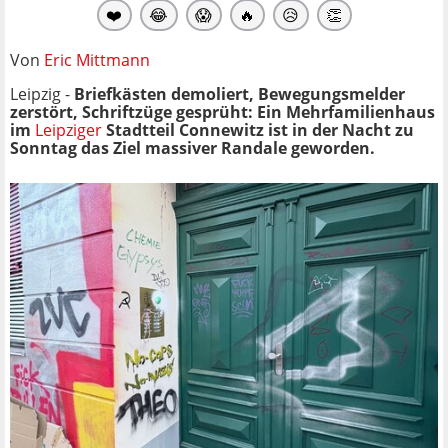
❤️
😂
😱
🔥
😥
👏
Von
Eric Mittmann
Leipzig -
Briefkästen demoliert, Bewegungsmelder
zerstört, Schriftzüge gesprüht: Ein Mehrfamilienhaus
im
Leipziger
Stadtteil Connewitz ist in der Nacht zu
Sonntag das Ziel massiver Randale geworden.