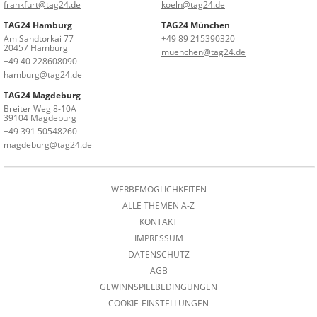
frankfurt@tag24.de
koeln@tag24.de
TAG24 Hamburg
TAG24 München
Am Sandtorkai 77
+49 89 215390320
20457 Hamburg
muenchen@tag24.de
+49 40 228608090
hamburg@tag24.de
TAG24 Magdeburg
Breiter Weg 8-10A
39104 Magdeburg
+49 391 50548260
magdeburg@tag24.de
WERBEMÖGLICHKEITEN
ALLE THEMEN A-Z
KONTAKT
IMPRESSUM
DATENSCHUTZ
AGB
GEWINNSPIELBEDINGUNGEN
COOKIE-EINSTELLUNGEN